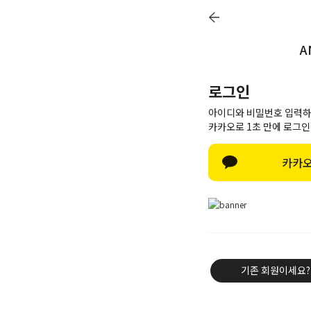
A
Q&A
Review
Notice
Delivery
로그인
아이디와 비밀번호 입력하
카카오로 1초 만에 로그인
Best item
카카오
New
Outwear
Knit & Cardigan
Shirt & Blouse
Tee & Top
기존 회원이세요?
Pants
Skirt & Dress