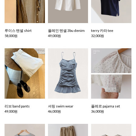
루이스 텐셀 shirt
플레인 텐셀 3bu denim
terry 카라 tee
58,000원
49,000원
32,000원
리브 band pants
셔링 swim wear
플레르 pajama set
49,000원
46,000원
36,000원