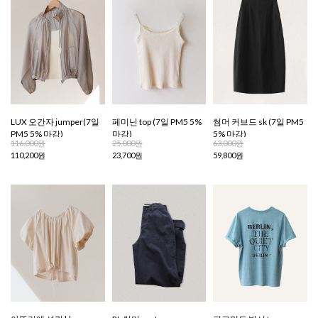
LUX 오간자 jumper(7일
페미닌 top (7일 PM5 5%
썸머 커브드 sk (7일 PM5
PM5 5% 마감)
마감)
5% 마감)
116,000원
25,000원
63,000원
110,200원
23,700원
59,800원