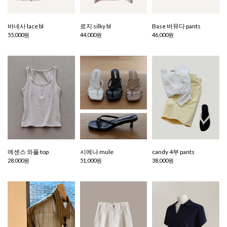
바네사 lace bl
로지 silky bl
Base 버뮤다 pants
55,000원
44,000원
46,000원
에센스 와플 top
시에나 mule
candy 4부 pants
28,000원
51,000원
38,000원