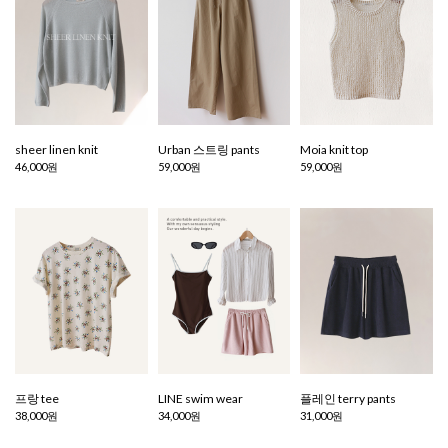
sheer linen knit
Urban 스트링 pants
Moia knit top
46,000원
59,000원
59,000원
프랑 tee
LINE swim wear
플레인 terry pants
38,000원
34,000원
31,000원