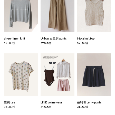
sheer linen knit
Urban 스트링 pants
Moia knit top
46,000원
59,000원
59,000원
프랑 tee
LINE swim wear
플레인 terry pants
38,000원
34,000원
31,000원