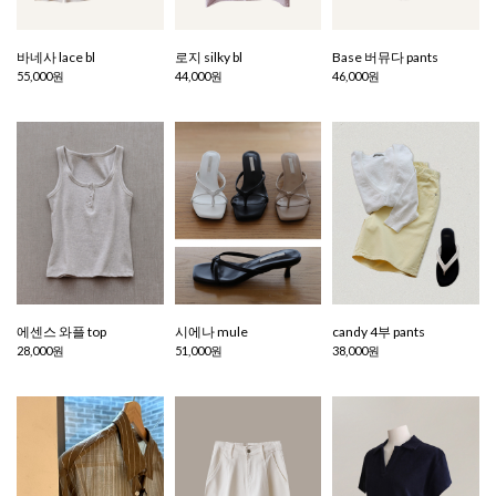
바네사 lace bl
로지 silky bl
Base 버뮤다 pants
55,000원
44,000원
46,000원
에센스 와플 top
시에나 mule
candy 4부 pants
28,000원
51,000원
38,000원