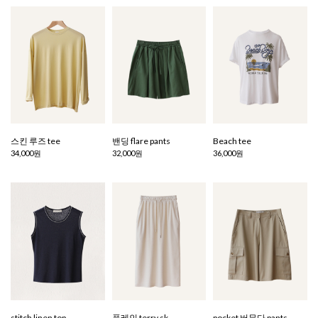
스킨 루즈 tee
밴딩 flare pants
Beach tee
34,000원
32,000원
36,000원
stitch linen top
플레인 terry sk
pocket 버뮤다 pants