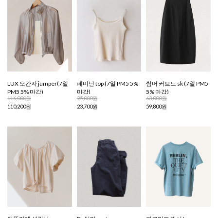
LUX 오간자 jumper(7일
페미닌 top (7일 PM5 5%
썸머 커브드 sk (7일 PM5
PM5 5% 마감)
마감)
5% 마감)
116,000원
25,000원
63,000원
110,200원
23,700원
59,800원