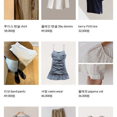
루이스 텐셀 shirt
플레인 텐셀 3bu denim
terry 카라 tee
58,000원
49,000원
32,000원
리브 band pants
셔링 swim wear
플레르 pajama set
49,000원
46,000원
36,000원