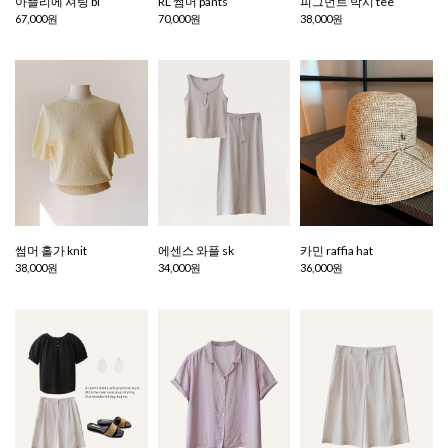
아뜰리에 셔링 bl
RL 썸머 pants
피그먼트 박시 tee
67,000원
70,000원
38,000원
썸머 홀가 knit
에센스 와플 sk
카민 raffia hat
38,000원
34,000원
36,000원