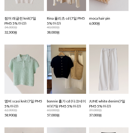
썸머 래글런 knit(7일
Rina 플리츠 cd (7일 PM5
moca hair pin
PM5 5% 마감)
5% 마감)
6,000원
34,000원
40,000원
32,300원
38,000원
앰버 scasi knit (7일 PM5
bonnie 홀가 cd (다크네이
JUNE white denim(7일
5% 마감)
비)(7일 PM5 5% 마감)
PM5 5% 마감)
62,000원
60,000원
39,000원
58,900원
57,000원
37,000원