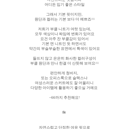
어디든 입기 좋은 스타일
그래서 기본 핏이지만,
원단과 컬러는 기본 보다 더 예쁘죠^^
저희가 부클 니트가 여럿 있는데,
모두 색상이나 짜임에 변화가 있어요
요건 아주 잔 부클감이 있어서
기본 면 니트인 듯 하면서도
약간의 부슬부슬한 표면에서 특색이 있어요
들뜨지 않고 은은히 화사한 컬러구성이
부클 원단과 만나 한결 더 산뜻해 보여요^^
편안하게 청바지,
또는 오피스룩으로 슬랙스나
여성스러운 스커트에도 잘 어울리니
다양한 아이템에 활용하기 좋으실 거예요
~66까지 추천해요!
fit
자연스럽고 단정한 여유 핏으로