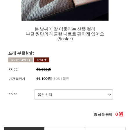
봄 날씨에 잘 어울리는 산뜻 컬러
부클 원단의 래글런 니트로 편하게 입어요
(5color)
포레 부클 knit
63,000원
PRICE
44,100
원
(-
30%
) 할인
기간 할인가
color
원
0
총 상품 금액