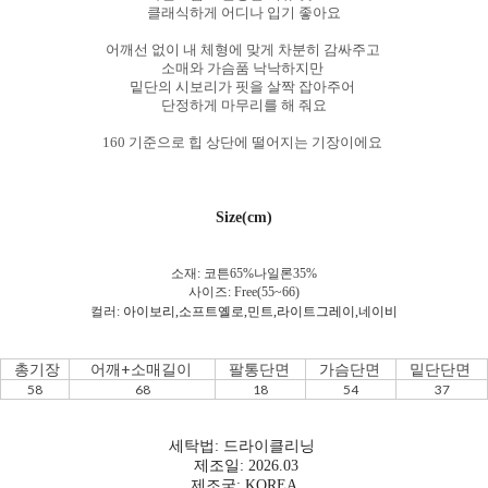
클래식하게 어디나 입기 좋아요
어깨선 없이 내 체형에 맞게 차분히 감싸주고
소매와 가슴품 낙낙하지만
밑단의 시보리가 핏을 살짝 잡아주어
단정하게 마무리를 해 줘요
160 기준으로 힙 상단에 떨어지는 기장이에요
Size(cm)
소재: 코튼6
5%나일론35%
사이즈: Free(55~66)
컬러:
아이보리,소프트옐로,민트,라이트그레이,네이비
총기장
어깨+소매길이
팔통단면
가슴단면
밑단단면
58
68
18
54
37
세탁법: 드라이클리닝
제조일: 2026.03
제조국: KOREA