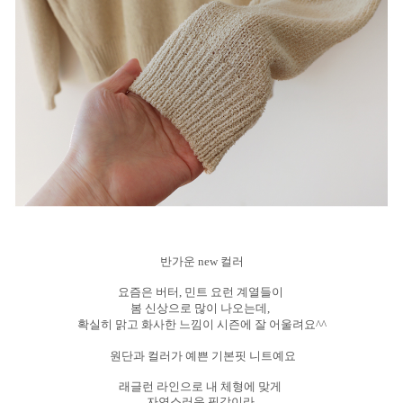
반가운 new 컬러
요즘은 버터, 민트 요런 계열들이
봄 신상으로 많이 나오는데,
확실히 맑고 화사한 느낌이 시즌에 잘 어울려요^^
원단과 컬러가 예쁜 기본핏 니트예요
래글런 라인으로 내 체형에 맞게
자연스러운 핏감이라