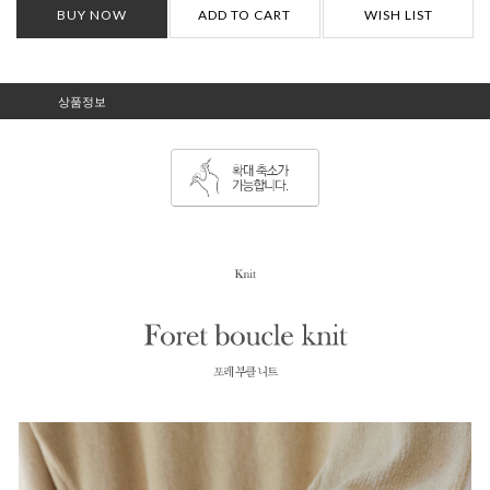
BUY NOW
ADD TO CART
WISH LIST
상품정보