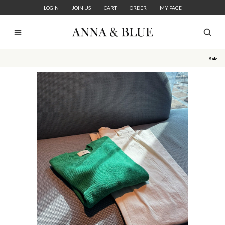
LOGIN
JOIN US
CART
ORDER
MY PAGE
Sale