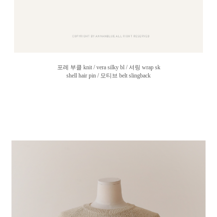
포레 부클 knit / vera silky bl / 셔링 wrap sk
shell hair pin / 모티브 belt slingback