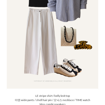
LE stripe shirt / kelly knit top
아덴 wide pants / shell hair pin / 오닉스 necklace /
TIME watch
Mos combi sneakers