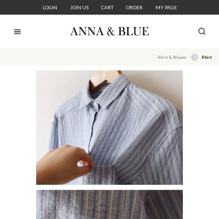
LOGIN
JOIN US
CART
ORDER
MY PAGE
Shirt & Blouse
Shirt