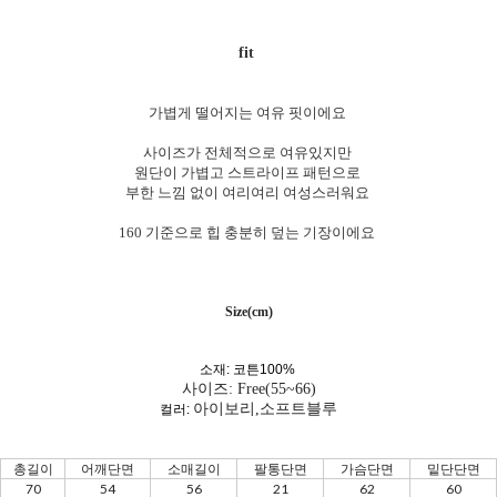
fit
가볍게 떨어지는 여유 핏이에요
사이즈가 전체적으로 여유있지만
원단이 가볍고 스트라이프 패턴으로
부한 느낌 없이 여리여리 여성스러워요
160 기준으로 힙 충분히 덮는 기장이에요
Size(cm)
소재: 코튼100%
사이즈: Free(55~66)
아이보리,소프트블루
컬러:
총길이
어깨단면
소매길이
팔통단면
가슴단면
밑단단면
70
54
56
21
62
60