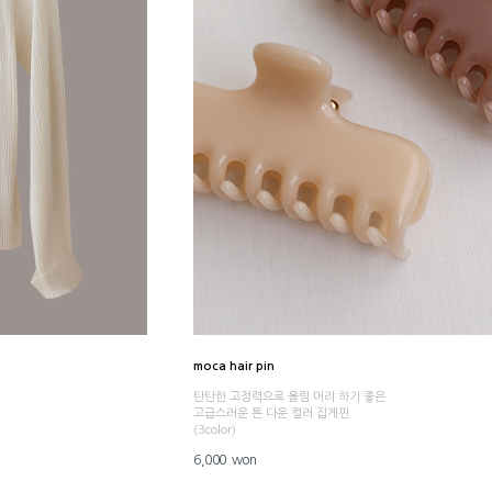
moca hair pin
탄탄한 고정력으로 올림 머리 하기 좋은
고급스러운 톤 다운 컬러 집게핀
(3color)
6,000 won