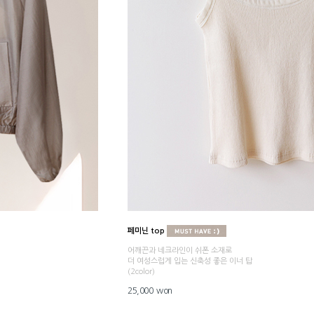
페미닌 top
어깨끈과 네크라인이 쉬폰 소재로
더 여성스럽게 입는 신축성 좋은 이너 탑
(2color)
25,000 won