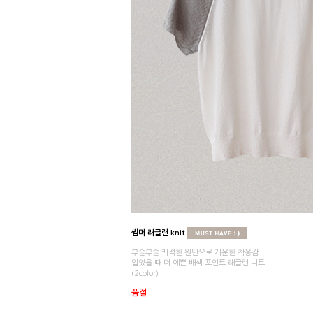
썸머 래글런 knit
부슬부슬 쾌적한 원단으로 개운한 착용감
입었을 때 더 예쁜 배색 포인트 래글런 니트
(2color)
품절