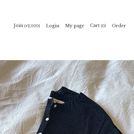
Cart
Join
Login
My page
Order
(
)
(+2,000)
0