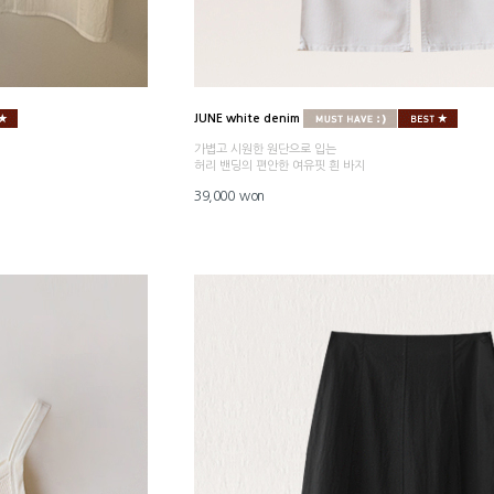
JUNE white denim
가볍고 시원한 원단으로 입는
허리 밴딩의 편안한 여유핏 흰 바지
39,000 won