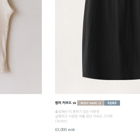
썸머 커브드 sk
풍성해서 더 분위기 있는 아웃핏
살랑하고 시원한 여름 원단 커브드 스커트
(3color)
63,000 won