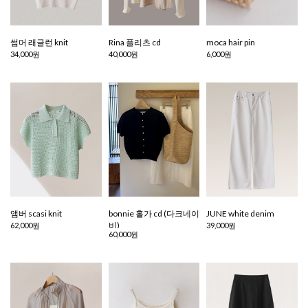
썸머 래글런 knit
Rina 플리츠 cd
moca hair pin
34,000원
40,000원
6,000원
앰버 scasi knit
bonnie 홀가 cd (다크네이
JUNE white denim
비)
62,000원
39,000원
60,000원