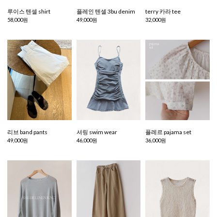
루이스 텐셀 shirt
플레인 텐셀 3bu denim
terry 카라 tee
58,000원
49,000원
32,000원
리브 band pants
셔링 swim wear
플레르 pajama set
49,000원
46,000원
36,000원