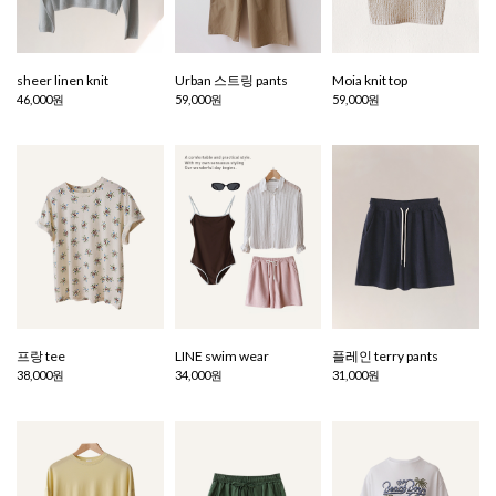
sheer linen knit
Urban 스트링 pants
Moia knit top
46,000원
59,000원
59,000원
프랑 tee
LINE swim wear
플레인 terry pants
38,000원
34,000원
31,000원