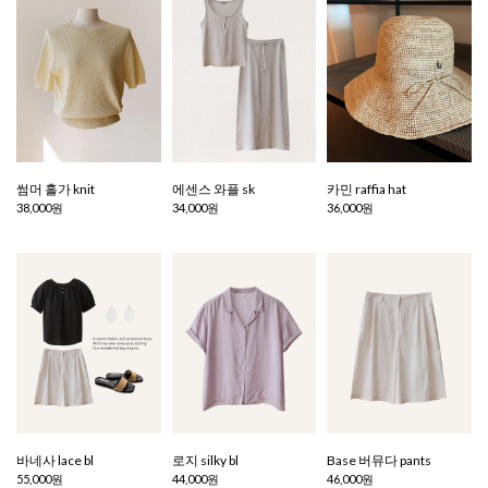
썸머 홀가 knit
에센스 와플 sk
카민 raffia hat
38,000원
34,000원
36,000원
바네사 lace bl
로지 silky bl
Base 버뮤다 pants
55,000원
44,000원
46,000원