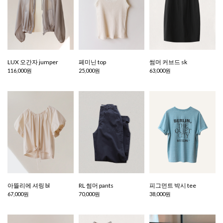
LUX 오간자 jumper
페미닌 top
썸머 커브드 sk
116,000원
25,000원
63,000원
아뜰리에 셔링 bl
RL 썸머 pants
피그먼트 박시 tee
67,000원
70,000원
38,000원