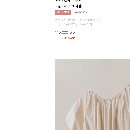
LUX 오간자 jumper
(7일 PM5 5% 마감)
은은하게 광택이 도는 오간자 원단의
고급스러운 컬러감 여름 점퍼
116,000
won
110,200 won