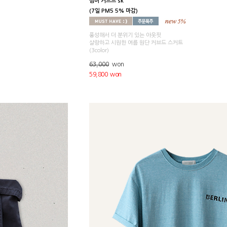
썸머 커브드 sk
(7일 PM5 5% 마감)
풍성해서 더 분위기 있는 아웃핏
살랑하고 시원한 여름 원단 커브드 스커트
(3color)
63,000
won
59,800 won