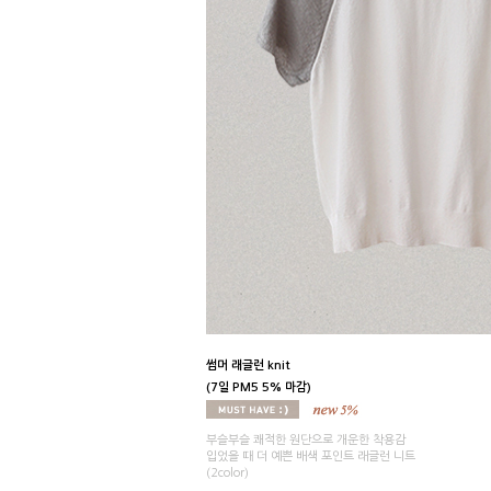
썸머 래글런 knit
(7일 PM5 5% 마감)
부슬부슬 쾌적한 원단으로 개운한 착용감
입었을 때 더 예쁜 배색 포인트 래글런 니트
(2color)