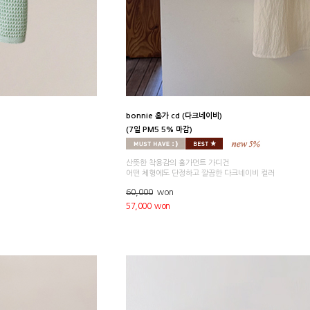
bonnie 홀가 cd (다크네이비)
(7일 PM5 5% 마감)
산뜻한 착용감의 홀가먼트 가디건
어떤 체형에도 단정하고 깔끔한 다크네이비 컬러
60,000
won
57,000 won