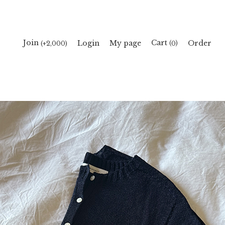
Cart
Join
Login
My page
Order
(
)
(+2,000)
0