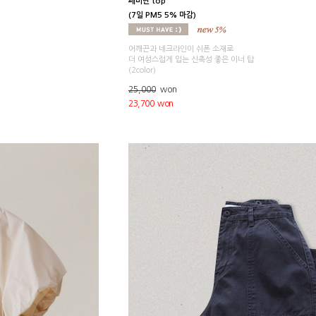
페미닌 top
(7일 PM5 5% 마감)
어깨끈과 네크라인이 쉬폰 소재로
더 여성스럽게 입는 신축성 좋은 이너 탑
(2color)
25,000
won
23,700 won