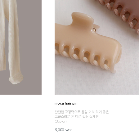
moca hair pin
탄탄한 고정력으로 올림 머리 하기 좋은
고급스러운 톤 다운 컬러 집게핀
(3color)
6,000 won