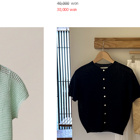
40,000
won
38,000 won