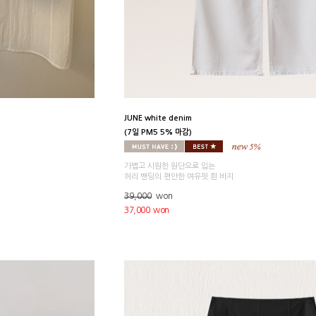
JUNE white denim
(7일 PM5 5% 마감)
가볍고 시원한 원단으로 입는
허리 밴딩의 편안한 여유핏 흰 바지
39,000
won
37,000 won