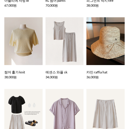
아뜰리에 셔링 bl
RL 썸머 pants
피그먼트 박시 tee
67,000원
70,000원
38,000원
썸머 홀가 knit
에센스 와플 sk
카민 raffia hat
38,000원
34,000원
36,000원