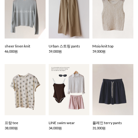
sheer linen knit
Urban 스트링 pants
Moia knit top
46,000원
59,000원
59,000원
프랑 tee
LINE swim wear
플레인 terry pants
38,000원
34,000원
31,000원