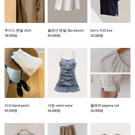
루이스 텐셀 shirt
플레인 텐셀 3bu denim
terry 카라 tee
58,000원
49,000원
32,000원
리브 band pants
셔링 swim wear
플레르 pajama set
49,000원
46,000원
36,000원