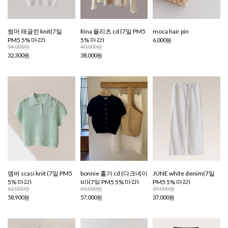
썸머 래글런 knit(7일
Rina 플리츠 cd (7일 PM5
moca hair pin
PM5 5% 마감)
5% 마감)
6,000원
34,000원
40,000원
32,300원
38,000원
앰버 scasi knit (7일 PM5
bonnie 홀가 cd (다크네이
JUNE white denim(7일
5% 마감)
비)(7일 PM5 5% 마감)
PM5 5% 마감)
62,000원
60,000원
39,000원
58,900원
57,000원
37,000원