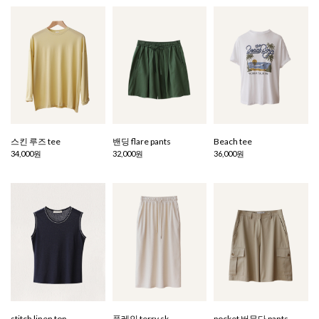
스킨 루즈 tee
밴딩 flare pants
Beach tee
34,000원
32,000원
36,000원
stitch linen top
플레인 terry sk
pocket 버뮤다 pants