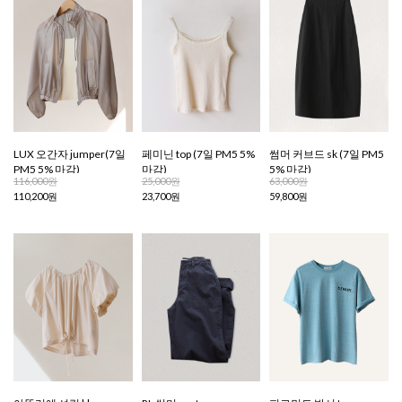
LUX 오간자 jumper(7일
페미닌 top (7일 PM5 5%
썸머 커브드 sk (7일 PM5
PM5 5% 마감)
마감)
5% 마감)
116,000원
25,000원
63,000원
110,200원
23,700원
59,800원