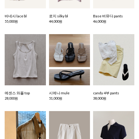
바네사 lace bl
로지 silky bl
Base 버뮤다 pants
55,000원
44,000원
46,000원
에센스 와플 top
시에나 mule
candy 4부 pants
28,000원
51,000원
38,000원