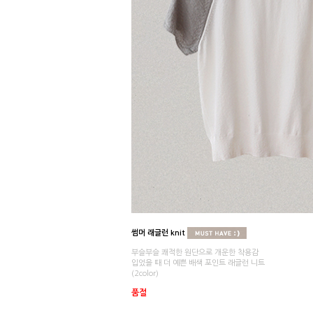
썸머 래글런 knit
부슬부슬 쾌적한 원단으로 개운한 착용감
입었을 때 더 예쁜 배색 포인트 래글런 니트
(2color)
품절