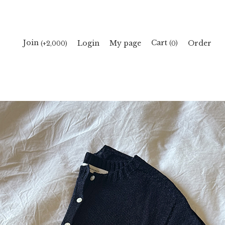
Cart
Join
Login
My page
Order
(
)
(+2,000)
0