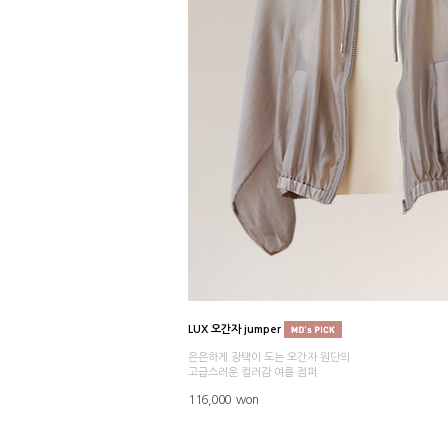
LUX 오간자 jumper
은은하게 광택이 도는 오간자 원단의
고급스러운 컬러감 여름 점퍼
116,000 won