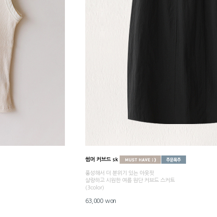
썸머 커브드 sk
풍성해서 더 분위기 있는 아웃핏
살랑하고 시원한 여름 원단 커브드 스커트
(3color)
63,000 won