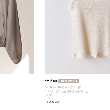
페미닌 top
어깨끈과 네크라인이 쉬폰 소재로
더 여성스럽게 입는 신축성 좋은 이너 탑
(2color)
25,000 won