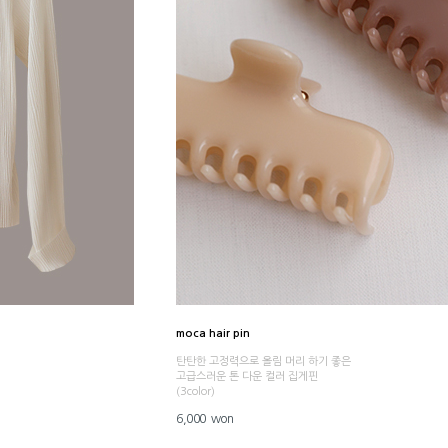
moca hair pin
탄탄한 고정력으로 올림 머리 하기 좋은
고급스러운 톤 다운 컬러 집게핀
(3color)
6,000 won