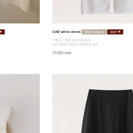
JUNE white denim
가볍고 시원한 원단으로 입는
허리 밴딩의 편안한 여유핏 흰 바지
39,000 won