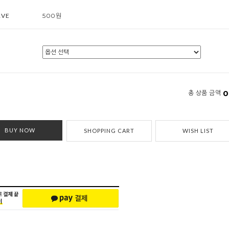
RVE
500원
0
총 상품 금액
BUY NOW
SHOPPING CART
WISH LIST