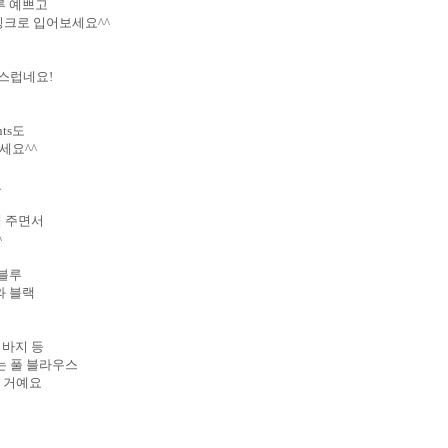
루 예쁘고
크로 입어보세요^^
니
스럽네요!
면
nts도
세요^^
요
해 주면서
^
 블루
와 블랙
 바지 등
는 풀 블라우스
실 거예요