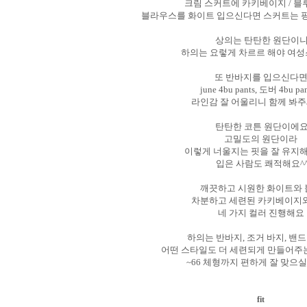
크림 스커트에 카키베이지 / 블
블라우스를 화이트 입으신다면 스커트는 핑
상의는 탄탄한 원단이
하의는 요렇게 차르르 해야 여성
또 반바지를 입으신다
june 4bu pants, 도버 4bu pa
라인감 잘 어울리니 함께 봐주
탄탄한 코튼 원단이에
고밀도의 원단이라
이렇게 너울지는 핏을 잘 유지
입은 사람도 쾌적해요^
깨끗하고 시원한 화이트와
차분하고 세련된 카키베이지
네 가지 컬러 진행해요
하의는 반바지, 조거 바지, 밴드
어떤 스타일도 더 세련되게 만들어주
~66 체형까지 편하게 잘 맞으
fit