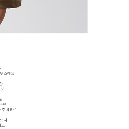
해서
라우스예요
만
^^
입고
어주면
어주네요^^
 입으니
어요