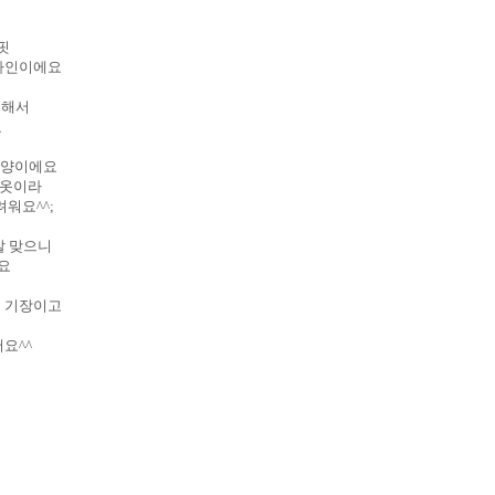
 핏
 라인이에요
시해서
요
 모양이에요
 옷이라
려워요^^;
 잘 맞으니
돼요
는 기장이고
서
요^^