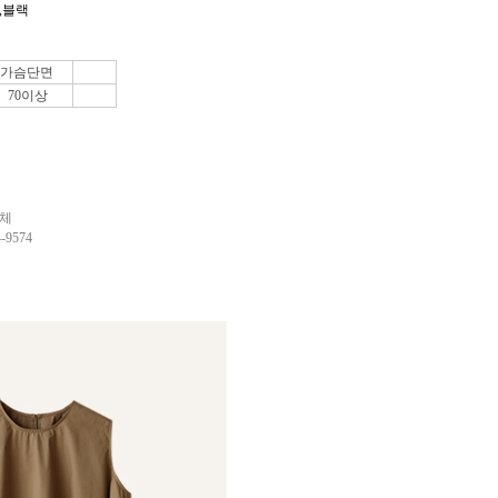
,블랙
가슴단면
70이상
업체
9574