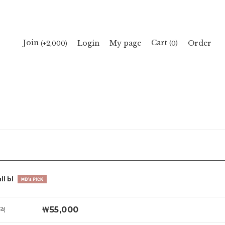
Cart
Join
Login
My page
Order
(
)
(+2,000)
0
ll bl
￦55,000
격