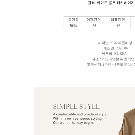
컬러:
화이트,블루,카키베이지
총기장
어깨단면
암홀단면
58/64
36
16
세탁법: 드라이클리닝
제조일: 2026.06
제조국: KOREA
제조사: 안나앤블루 협력
고객센터: (주)안나앤블루 1544-