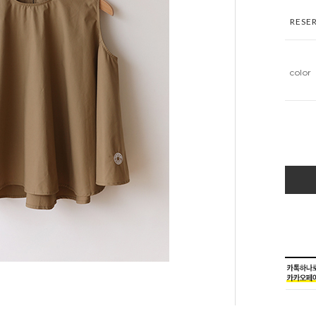
RESE
color