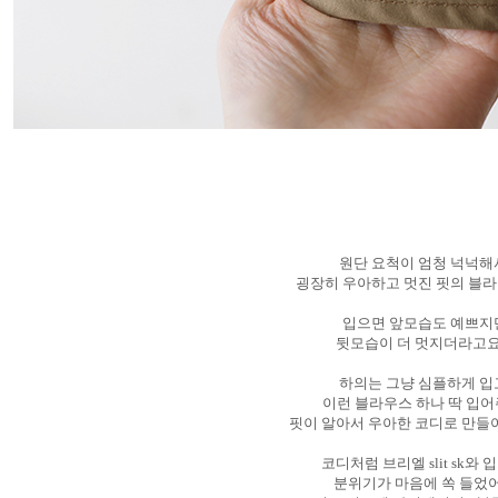
원단 요척이 엄청 넉넉
굉장히 우아하고 멋진 핏의 블
입으면 앞모습도 예쁘지
뒷모습이 더 멋지더라고요
하의는 그냥 심플하게 
이런 블라우스 하나 딱 입
핏이 알아서 우아한 코디로 만들
코디처럼 브리엘 slit sk와
분위기가 마음에 쏙 들었