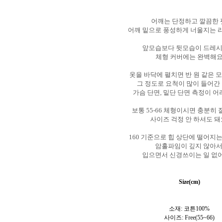
어깨는 단정하고 깔끔한
어깨 밑으로 풍성하게 너울지는
앞모습보다 뒷모습이 드레
체형 커버에는 완벽해
옷을 바닥에 펼치면 반 원 같은
그 정도로 요척이 많이 들어간
가슴 단면, 밑단 단면 측정이 어
보통 55-66 체형이시면 충분히
사이즈 걱정 안 하셔도 
160 기준으로 힙 상단에 떨어지
암홀파임이 깊지 않아
입으면서 신경쓰이는 일 없어
Size(cm)
소재: 코튼100
%
사이즈: Free(55~66)