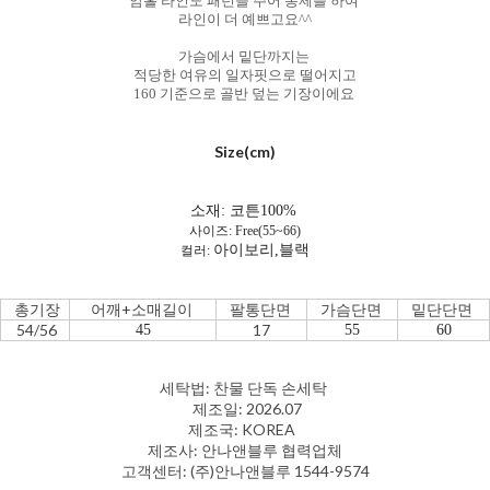
암홀 라인도 패턴을 주어 봉제를 하여
라인이 더 예쁘고요^^
가슴에서 밑단까지는
적당한 여유의 일자핏으로 떨어지고
160 기준으로 골반 덮는 기장이에요
Size(cm)
소재: 코튼100%
사이즈: Free(55~66)
아이보리,블랙
컬러:
총기장
어깨+소매길이
팔통단면
가슴단면
밑단단면
54/56
17
45
55
60
세탁법: 찬물 단독 손세탁
제조일: 2026.07
제조국: KOREA
제조사: 안나앤블루 협력업체
고객센터: (주)안나앤블루 1544-9574