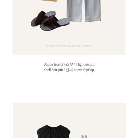
Annie lace bl / 스무디 light denim
shell hair pin / 샌더 suede flipflop