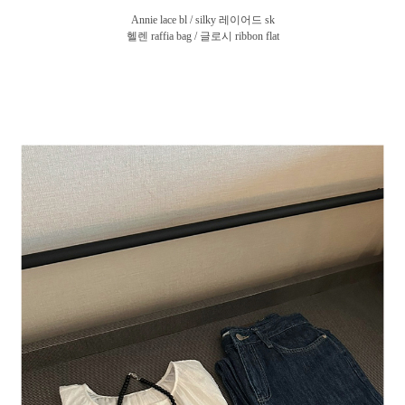
Annie lace bl / silky 레이어드 sk
헬렌 raffia bag / 글로시 ribbon flat