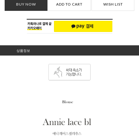
BUY NOW
ADD TO CART
WISH LIST
상품정보