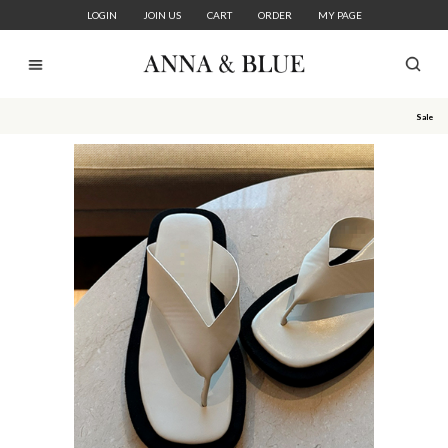
LOGIN
JOIN US
CART
ORDER
MY PAGE
Sale