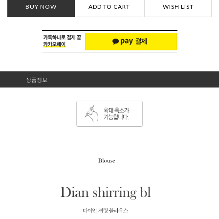
BUY NOW
ADD TO CART
WISH LIST
상품정보