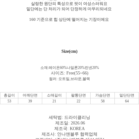
살랑한 원단의 특성으로 핏이 여성스러워요
밑단에는 단 처리가 되어 단정하게 마무리되네요
160 기준으로 힙 상단에 떨어지는 기장이에요
Size(cm)
소재:레이온60
%나일론20%린넨20%
사이즈: Free(55~66)
컬러:
오트밀,브라운,블랙
총길이
어깨단면
소매길이
팔통단면
가슴단면
밑단단면
53
39
21
22
58
64
세탁법: 드라이클리닝
제조일: 2026.06
제조국: KOREA
제조사: 안나앤블루 협력업체