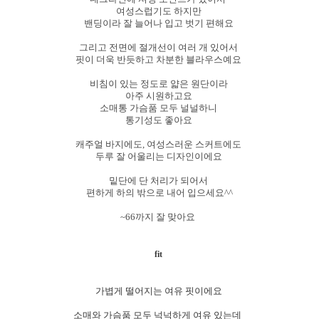
여성스럽기도 하지만
밴딩이라 잘 늘어나 입고 벗기 편해요
그리고 전면에 절개선이 여러 개 있어서
핏이 더욱 반듯하고 차분한 블라우스예요
비침이 있는 정도로 얇은 원단이라
아주 시원하고요
소매통 가슴품 모두 널널하니
통기성도 좋아요
캐주얼 바지에도, 여성스러운 스커트에도
두루 잘 어울리는 디자인이에요
밑단에 단 처리가 되어서
편하게 하의 밖으로 내어 입으세요^^
~66까지 잘 맞아
요
fit
가볍게 떨어지는 여유 핏이에요
소매와 가슴품 모두 넉넉하게 여유 있는데