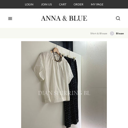
LOGIN
JOIN US
CART
ORDER
MY PAGE
Shirt & Blouse
Blouse