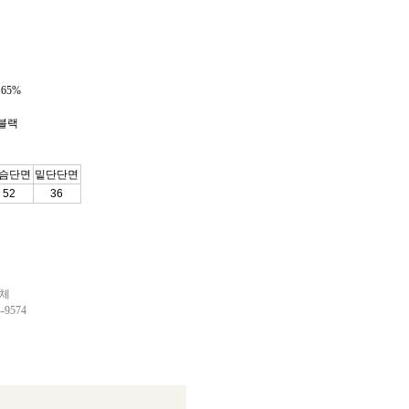
65%
블랙
슴단면
밑단단면
52
36
업체
9574