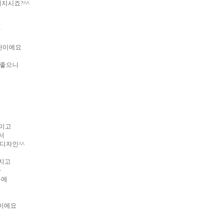
지시죠?^^
만
서
원단이에요
 좋으니
편이고
서
디자인^^
어지고
가
분에
장이에요