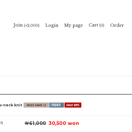
Cart
Join
Login
My page
Order
(
)
(+2,000)
0
v-neck knit
￦61,000
30,500 won
격