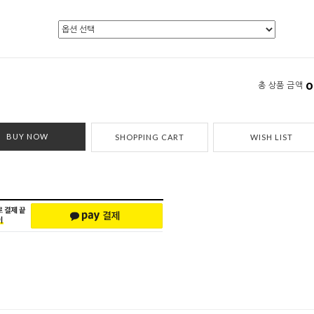
0
총 상품 금액
BUY NOW
SHOPPING CART
WISH LIST