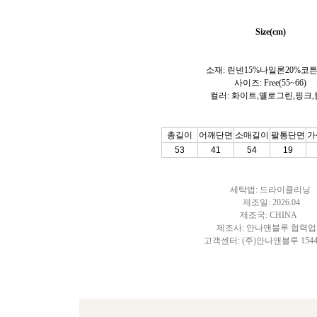
Size(cm)
소재: 린넨15%나일론20%코튼
사이즈: Free(55~66)
컬러:
화이트,옐로그린,핑크,
총길이
어깨단면
소매길이
팔통단면
가
53
41
54
19
세탁법: 드라이클리닝
제조일: 2026.04
제조국: CHINA
제조사: 안나앤블루 협력
고객센터: (주)안나앤블루 1544-