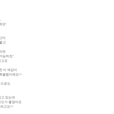
,
에요!
원단이
 좋고
라면
가능하죠!
좋고요
한 이 색감이
 특별함이에요^^
만으로도
입고 있는데
용도가 좋잖아요
오려고요^^