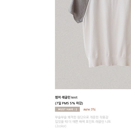
썸머 래글런 knit
(7일 PM5 5% 마감)
부슬부슬 쾌적한 원단으로 개운한 착용감
입었을 때 더 예쁜 배색 포인트 래글런 니트
(2color)