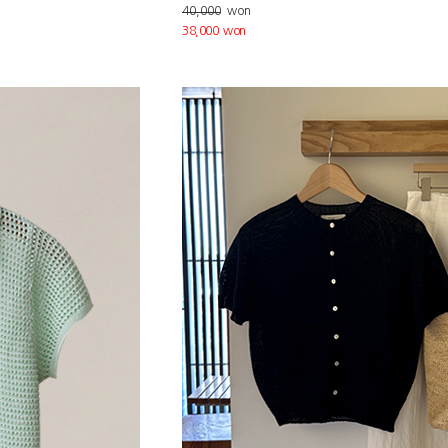
40,000
won
38,000 won