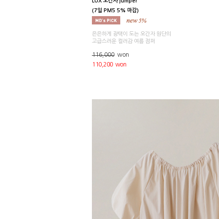
LUX 오간자 jumper
(7일 PM5 5% 마감)
은은하게 광택이 도는 오간자 원단의
고급스러운 컬러감 여름 점퍼
116,000
won
110,200 won