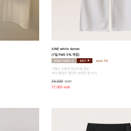
JUNE white denim
(7일 PM5 5% 마감)
가볍고 시원한 원단으로 입는
허리 밴딩의 편안한 여유핏 흰 바지
39,000
won
37,000 won