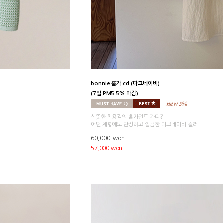
bonnie 홀가 cd (다크네이비)
(7일 PM5 5% 마감)
산뜻한 착용감의 홀가먼트 가디건
어떤 체형에도 단정하고 깔끔한 다크네이비 컬러
60,000
won
57,000 won