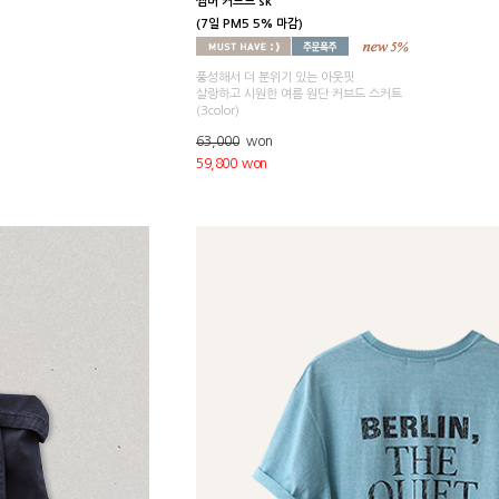
썸머 커브드 sk
(7일 PM5 5% 마감)
풍성해서 더 분위기 있는 아웃핏
살랑하고 시원한 여름 원단 커브드 스커트
(3color)
63,000
won
59,800 won