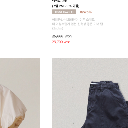
페미닌 top
(7일 PM5 5% 마감)
어깨끈과 네크라인이 쉬폰 소재로
더 여성스럽게 입는 신축성 좋은 이너 탑
(2color)
25,000
won
23,700 won