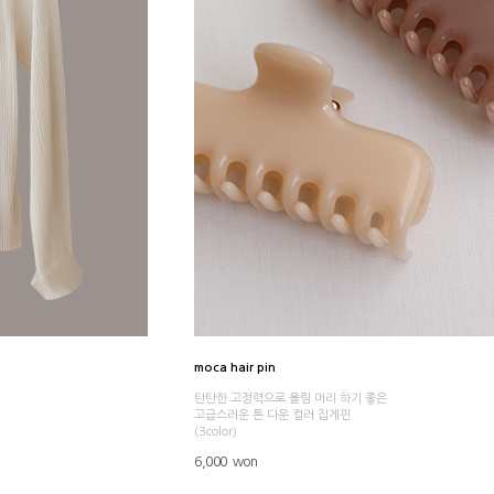
moca hair pin
탄탄한 고정력으로 올림 머리 하기 좋은
고급스러운 톤 다운 컬러 집게핀
(3color)
6,000 won