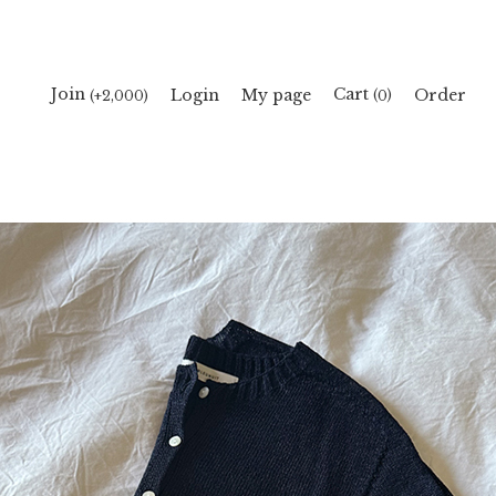
Cart
Join
Login
My page
Order
(
)
(+2,000)
0