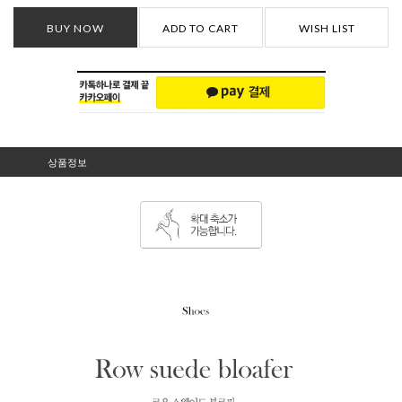
BUY NOW
ADD TO CART
WISH LIST
상품정보