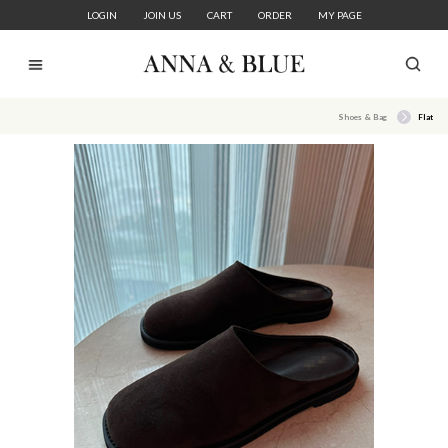
LOGIN
JOIN US
CART
ORDER
MY PAGE
Shoes & Bag
Flat