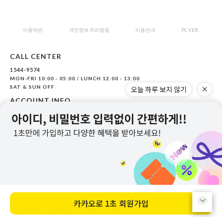
이용약관
개인정보 처리방침
이용안내
PC VER.
CALL CENTER
1544-9574
MON-FRI 10:00 - 05:00 / LUNCH 12:00 - 13:00
SAT & SUN OFF
ACCOUNT INFO
국민 318001-04-099984
농협 301-0104-7354-51
BANKING : (주)안나앤블루
Shop Info
안나앤블루
대표 :
유은선
대표전화 : 1544-9574
팩스 : 032-712-2790
주소 : 경기 부천시 원미구 석천로169번길 34 3층 안나앤블루
사업자등록번호 : 130-86-69191
통신판매업 신고 : 제2012-경기부천-0625호
개인정보관리책임자 : 김휘식