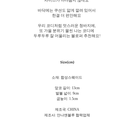
사이즈가 까다롭지 않네요
바닥에는 쿠션도 얇게 깔려 있어서
한결 더 편안해요
우리 코디처럼 멋스러운 청바지에,
또 가을 분위기 물씬 나는 코디에
두루두루 잘 어울리는 블로퍼 추천해요!
Size(cm)
소재: 합성스웨이드
앞코 길이: 13cm
발볼 넓이: 9cm
굽높이: 1.5cm
제조국: CHINA
제조사: 안나앤블루 협력업체