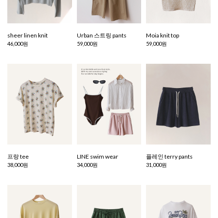
sheer linen knit
Urban 스트링 pants
Moia knit top
46,000원
59,000원
59,000원
프랑 tee
LINE swim wear
플레인 terry pants
38,000원
34,000원
31,000원