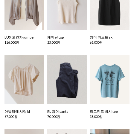
LUX 오간자 jumper
페미닌 top
썸머 커브드 sk
116,000원
25,000원
63,000원
아뜰리에 셔링 bl
RL 썸머 pants
피그먼트 박시 tee
67,000원
70,000원
38,000원