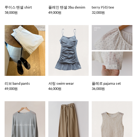
루이스 텐셀 shirt
플레인 텐셀 3bu denim
terry 카라 tee
58,000원
49,000원
32,000원
리브 band pants
셔링 swim wear
플레르 pajama set
49,000원
46,000원
36,000원