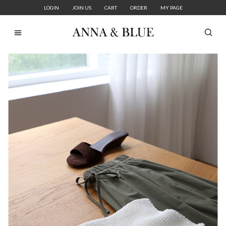
LOGIN
JOIN US
CART
ORDER
MY PAGE