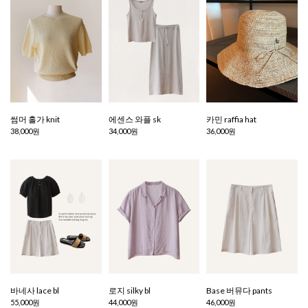
썸머 홀가 knit
에센스 와플 sk
카민 raffia hat
38,000원
34,000원
36,000원
바네사 lace bl
로지 silky bl
Base 버뮤다 pants
55,000원
44,000원
46,000원