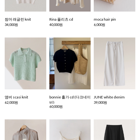
썸머 래글런 knit
Rina 플리츠 cd
moca hair pin
34,000원
40,000원
6,000원
앰버 scasi knit
bonnie 홀가 cd (다크네이
JUNE white denim
비)
62,000원
39,000원
60,000원