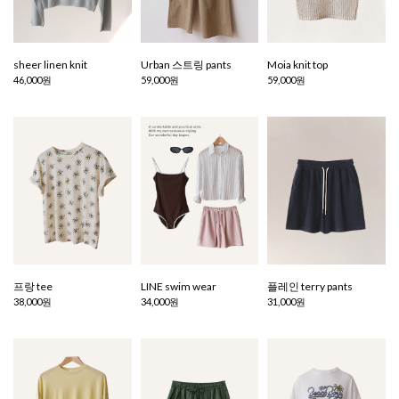
sheer linen knit
Urban 스트링 pants
Moia knit top
46,000원
59,000원
59,000원
프랑 tee
LINE swim wear
플레인 terry pants
38,000원
34,000원
31,000원