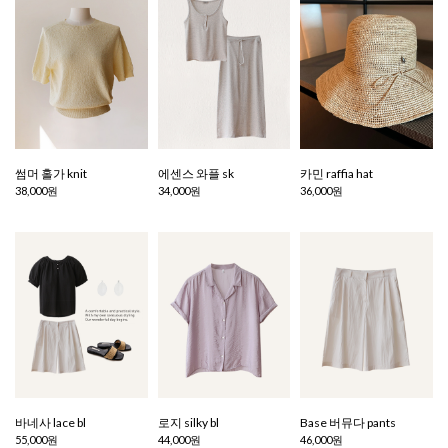
썸머 홀가 knit
에센스 와플 sk
카민 raffia hat
38,000원
34,000원
36,000원
바네사 lace bl
로지 silky bl
Base 버뮤다 pants
55,000원
44,000원
46,000원