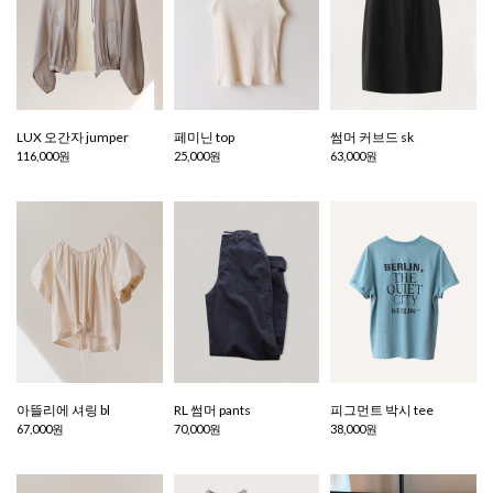
LUX 오간자 jumper
페미닌 top
썸머 커브드 sk
116,000원
25,000원
63,000원
아뜰리에 셔링 bl
RL 썸머 pants
피그먼트 박시 tee
67,000원
70,000원
38,000원