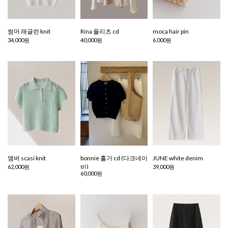
썸머 래글런 knit
Rina 플리츠 cd
moca hair pin
34,000원
40,000원
6,000원
앰버 scasi knit
bonnie 홀가 cd (다크네이
JUNE white denim
비)
62,000원
39,000원
60,000원