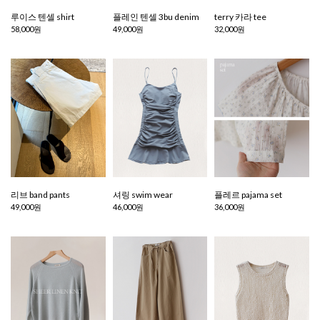
루이스 텐셀 shirt
플레인 텐셀 3bu denim
terry 카라 tee
58,000원
49,000원
32,000원
리브 band pants
셔링 swim wear
플레르 pajama set
49,000원
46,000원
36,000원