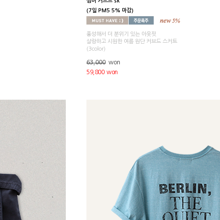
썸머 커브드 sk
(7일 PM5 5% 마감)
풍성해서 더 분위기 있는 아웃핏
살랑하고 시원한 여름 원단 커브드 스커트
(3color)
63,000
won
59,800 won