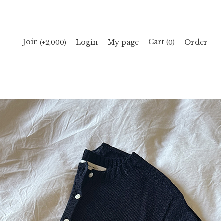
Cart
Join
Login
My page
Order
(
)
(+2,000)
0