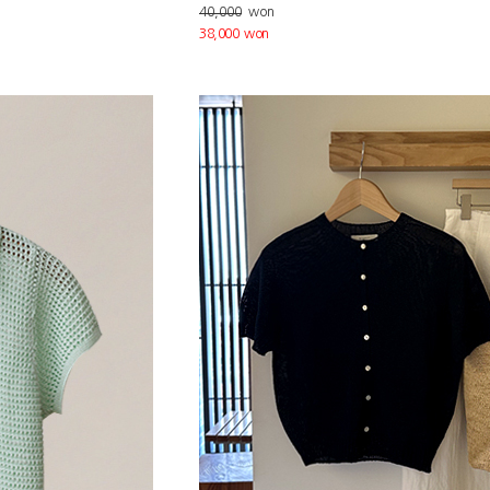
40,000
won
38,000 won