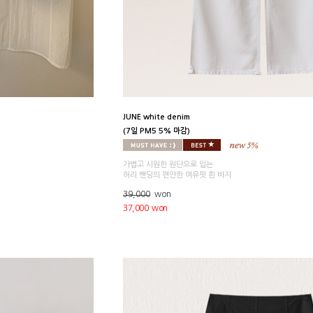
JUNE white denim
(7일 PM5 5% 마감)
가볍고 시원한 원단으로 입는
허리 밴딩의 편안한 여유핏 흰 바지
39,000
won
37,000 won