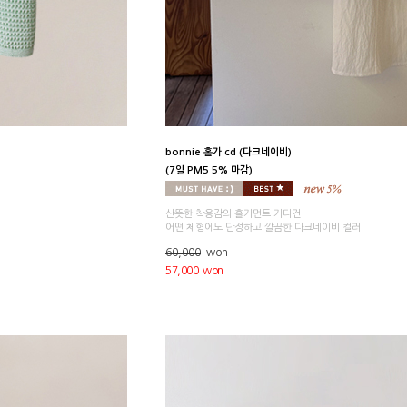
bonnie 홀가 cd (다크네이비)
(7일 PM5 5% 마감)
산뜻한 착용감의 홀가먼트 가디건
어떤 체형에도 단정하고 깔끔한 다크네이비 컬러
60,000
won
57,000 won