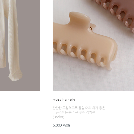
moca hair pin
탄탄한 고정력으로 올림 머리 하기 좋은
고급스러운 톤 다운 컬러 집게핀
(3color)
6,000 won