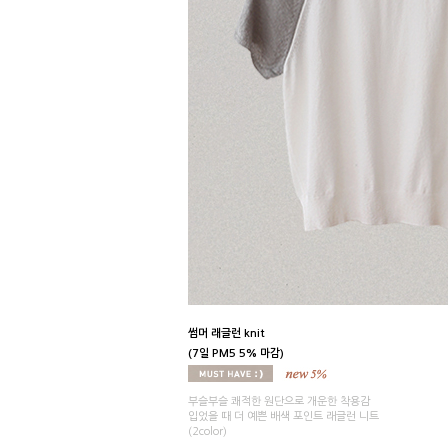
썸머 래글런 knit
(7일 PM5 5% 마감)
부슬부슬 쾌적한 원단으로 개운한 착용감
입었을 때 더 예쁜 배색 포인트 래글런 니트
(2color)