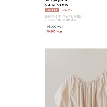
LUX 오간자 jumper
(7일 PM5 5% 마감)
은은하게 광택이 도는 오간자 원단의
고급스러운 컬러감 여름 점퍼
116,000
won
110,200 won