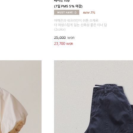
페미닌 top
(7일 PM5 5% 마감)
어깨끈과 네크라인이 쉬폰 소재로
더 여성스럽게 입는 신축성 좋은 이너 탑
(2color)
25,000
won
23,700 won