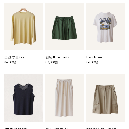
스킨 루즈 tee
밴딩 flare pants
Beach tee
34,000원
32,000원
36,000원
stitch linen top
플레인 terry sk
pocket 버뮤다 pants