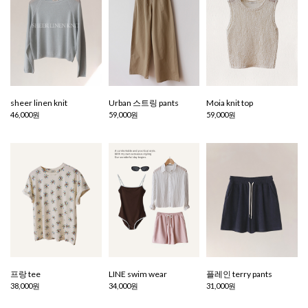
sheer linen knit
Urban 스트링 pants
Moia knit top
46,000원
59,000원
59,000원
프랑 tee
LINE swim wear
플레인 terry pants
38,000원
34,000원
31,000원