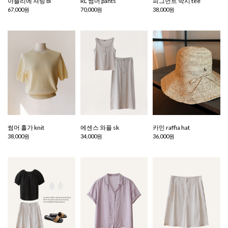
아뜰리에 셔링 bl
RL 썸머 pants
피그먼트 박시 tee
67,000원
70,000원
38,000원
썸머 홀가 knit
에센스 와플 sk
카민 raffia hat
38,000원
34,000원
36,000원