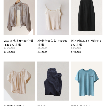
LUX 오간자 jumper(7일
페미닌 top (7일 PM5 5%
썸머 커브드 sk (7일 PM5
PM5 5% 마감)
마감)
5% 마감)
116,000원
25,000원
63,000원
110,200원
23,700원
59,800원