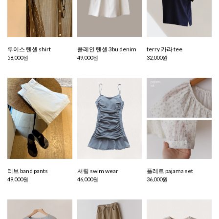
루이스 텐셀 shirt
플레인 텐셀 3bu denim
terry 카라 tee
58,000원
49,000원
32,000원
리브 band pants
셔링 swim wear
플레르 pajama set
49,000원
46,000원
36,000원