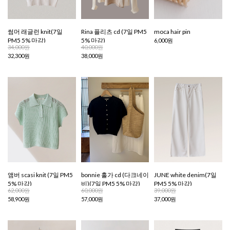
썸머 래글런 knit(7일
Rina 플리츠 cd (7일 PM5
moca hair pin
PM5 5% 마감)
5% 마감)
6,000원
34,000원
40,000원
32,300원
38,000원
앰버 scasi knit (7일 PM5
bonnie 홀가 cd (다크네이
JUNE white denim(7일
5% 마감)
비)(7일 PM5 5% 마감)
PM5 5% 마감)
62,000원
60,000원
39,000원
58,900원
57,000원
37,000원