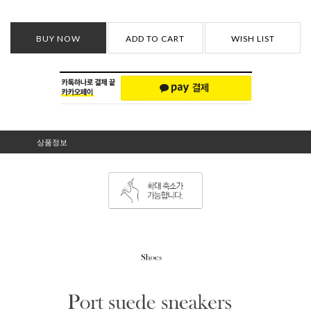
BUY NOW
ADD TO CART
WISH LIST
상품정보