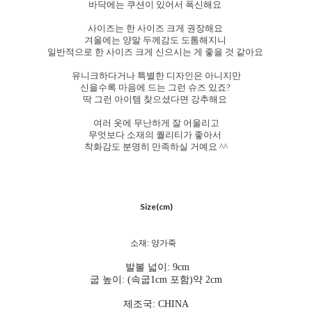
바닥에는 쿠션이 있어서 폭신해요
사이즈는 한 사이즈 크게 권장해요
겨울에는 양말 두께감도 도톰해지니
일반적으로 한 사이즈 크게 신으시는 게 좋을 것 같아요
유니크하다거나 특별한 디자인은 아니지만
신을수록 마음에 드는 그런 슈즈 있죠?
딱 그런 아이템 찾으셨다면 강추해요
여러 옷에 무난하게 잘 어울리고
무엇보다 소재의 퀄리티가 좋아서
착화감도 분명히 만족하실 거예요 ^^
Size(cm)
소재: 양가죽
발볼 넓이: 9cm
굽 높이: (속굽1cm 포함)약 2cm
제조국: CHINA