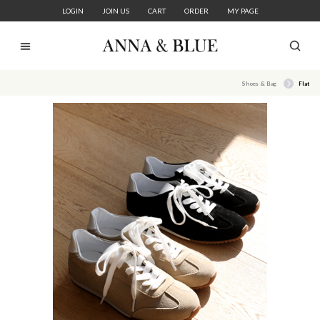
LOGIN
JOIN US
CART
ORDER
MY PAGE
Shoes & Bag
Flat