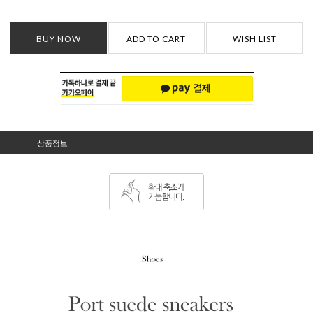
BUY NOW
ADD TO CART
WISH LIST
상품정보