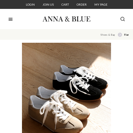
LOGIN
JOIN US
CART
ORDER
MY PAGE
Shoes & Bag
Flat