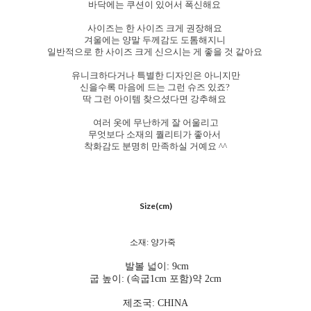
바닥에는 쿠션이 있어서 폭신해요
사이즈는 한 사이즈 크게 권장해요
겨울에는 양말 두께감도 도톰해지니
일반적으로 한 사이즈 크게 신으시는 게 좋을 것 같아요
유니크하다거나 특별한 디자인은 아니지만
신을수록 마음에 드는 그런 슈즈 있죠?
딱 그런 아이템 찾으셨다면 강추해요
여러 옷에 무난하게 잘 어울리고
무엇보다 소재의 퀄리티가 좋아서
착화감도 분명히 만족하실 거예요 ^^
Size(cm)
소재: 양가죽
발볼 넓이: 9cm
굽 높이: (속굽1cm 포함)약 2cm
제조국: CHINA