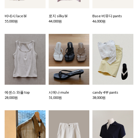
바네사 lace bl
로지 silky bl
Base 버뮤다 pants
55,000원
44,000원
46,000원
에센스 와플 top
시에나 mule
candy 4부 pants
28,000원
51,000원
38,000원