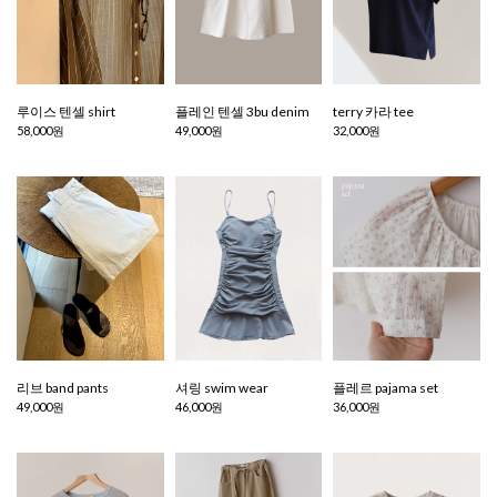
루이스 텐셀 shirt
플레인 텐셀 3bu denim
terry 카라 tee
58,000원
49,000원
32,000원
리브 band pants
셔링 swim wear
플레르 pajama set
49,000원
46,000원
36,000원