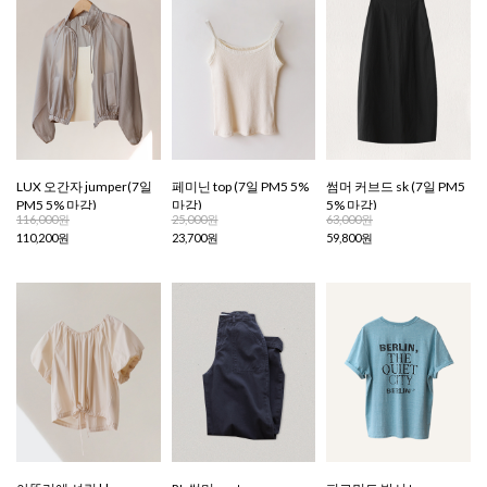
LUX 오간자 jumper(7일
페미닌 top (7일 PM5 5%
썸머 커브드 sk (7일 PM5
PM5 5% 마감)
마감)
5% 마감)
116,000원
25,000원
63,000원
110,200원
23,700원
59,800원