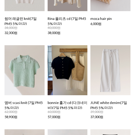
썸머 래글런 knit(7일
Rina 플리츠 cd (7일 PM5
moca hair pin
PM5 5% 마감)
5% 마감)
6,000원
34,000원
40,000원
32,300원
38,000원
앰버 scasi knit (7일 PM5
bonnie 홀가 cd (다크네이
JUNE white denim(7일
5% 마감)
비)(7일 PM5 5% 마감)
PM5 5% 마감)
62,000원
60,000원
39,000원
58,900원
57,000원
37,000원