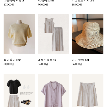
아뜰리에 셔링 bl
RL 썸머 pants
피그먼트 박시 tee
67,000원
70,000원
38,000원
썸머 홀가 knit
에센스 와플 sk
카민 raffia hat
38,000원
34,000원
36,000원