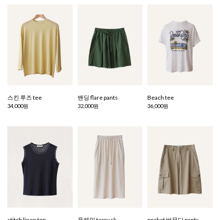
스킨 루즈 tee
밴딩 flare pants
Beach tee
34,000원
32,000원
36,000원
stitch linen top
플레인 terry sk
pocket 버뮤다 pants