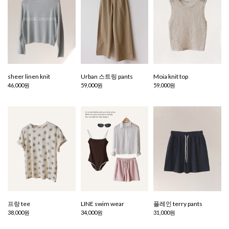
sheer linen knit
Urban 스트링 pants
Moia knit top
46,000원
59,000원
59,000원
프랑 tee
LINE swim wear
플레인 terry pants
38,000원
34,000원
31,000원