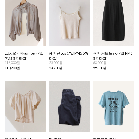
LUX 오간자 jumper(7일
페미닌 top (7일 PM5 5%
썸머 커브드 sk (7일 PM5
PM5 5% 마감)
마감)
5% 마감)
116,000원
25,000원
63,000원
110,200원
23,700원
59,800원