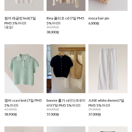
썸머 래글런 knit(7일
Rina 플리츠 cd (7일 PM5
moca hair pin
PM5 5% 마감)
5% 마감)
6,000원
(품절)
40,000원
38,000원
앰버 scasi knit (7일 PM5
bonnie 홀가 cd (다크네이
JUNE white denim(7일
5% 마감)
비)(7일 PM5 5% 마감)
PM5 5% 마감)
62,000원
60,000원
39,000원
58,900원
57,000원
37,000원