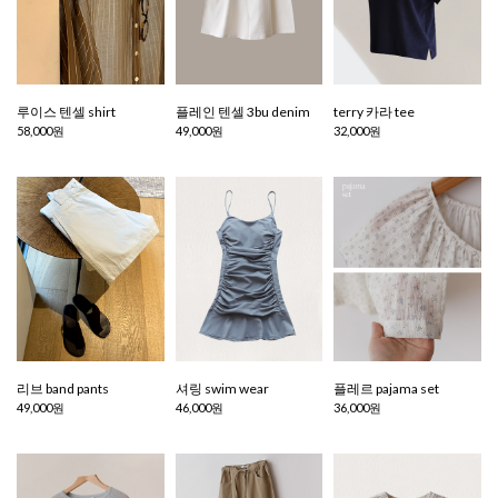
루이스 텐셀 shirt
플레인 텐셀 3bu denim
terry 카라 tee
58,000원
49,000원
32,000원
리브 band pants
셔링 swim wear
플레르 pajama set
49,000원
46,000원
36,000원