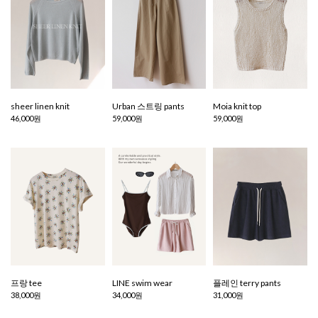
sheer linen knit
Urban 스트링 pants
Moia knit top
46,000원
59,000원
59,000원
프랑 tee
LINE swim wear
플레인 terry pants
38,000원
34,000원
31,000원