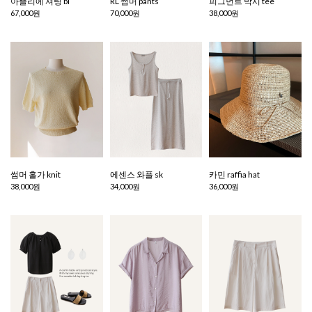
아뜰리에 셔링 bl
RL 썸머 pants
피그먼트 박시 tee
67,000원
70,000원
38,000원
썸머 홀가 knit
에센스 와플 sk
카민 raffia hat
38,000원
34,000원
36,000원