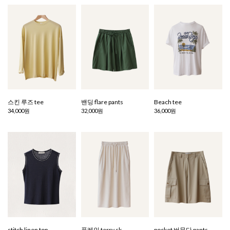
스킨 루즈 tee
밴딩 flare pants
Beach tee
34,000원
32,000원
36,000원
stitch linen top
플레인 terry sk
pocket 버뮤다 pants