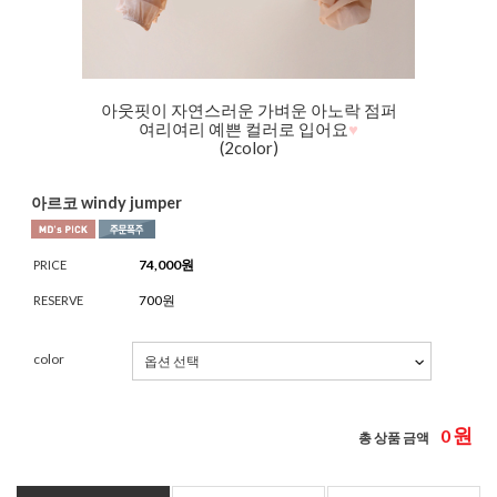
아웃핏이 자연스러운 가벼운 아노락 점퍼
여리여리 예쁜 컬러로 입어요
♥
(2color)
아르코 windy jumper
74,000
원
PRICE
700원
RESERVE
color
원
0
총 상품 금액