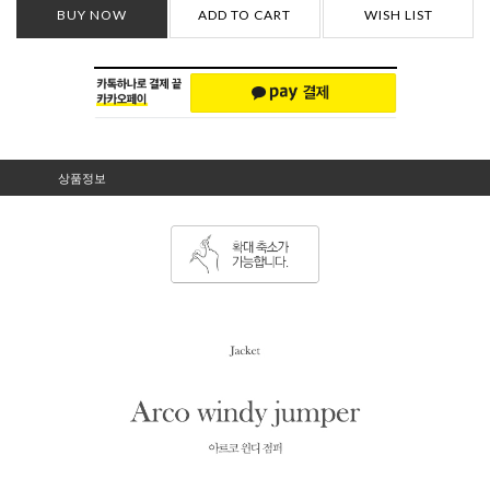
BUY NOW
ADD TO CART
WISH LIST
상품정보