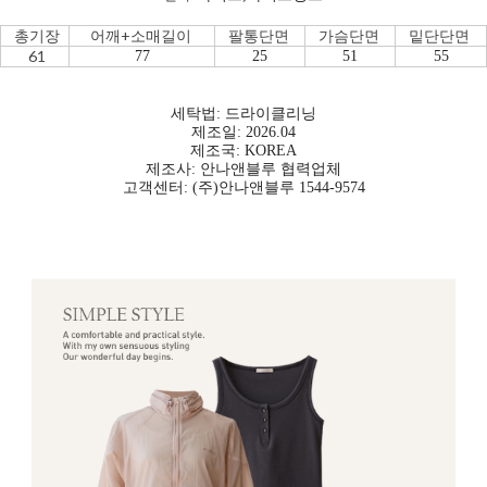
총기장
어깨+소매길이
팔통단면
가슴단면
밑단단면
61
77
25
51
55
세탁법: 드라이클리닝
제조일: 2026.04
제조국: KOREA
제조사: 안나앤블루 협력업체
고객센터: (주)안나앤블루 1544-9574