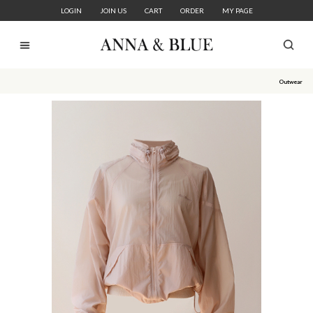
LOGIN
JOIN US
CART
ORDER
MY PAGE
Outwear