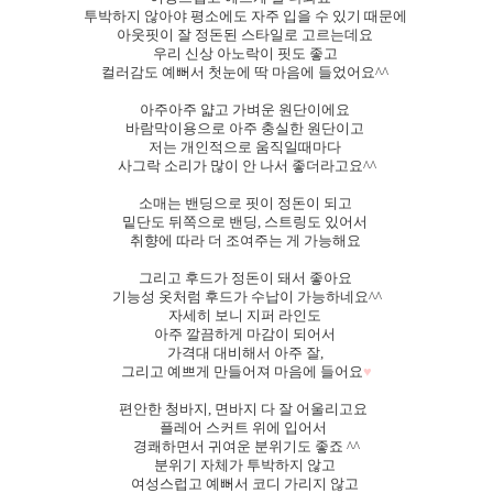
투박하지 않아야 평소에도 자주 입을 수 있기 때문에
아웃핏이 잘 정돈된 스타일로 고르는데요
우리 신상 아노락이 핏도 좋고
컬러감도 예뻐서 첫눈에 딱 마음에 들었어요^^
아주아주 얇고 가벼운 원단이에요
바람막이용으로 아주 충실한 원단이고
저는 개인적으로 움직일때마다
사그락 소리가 많이 안 나서 좋더라고요^^
소매는 밴딩으로 핏이 정돈이 되고
밑단도 뒤쪽으로 밴딩, 스트링도 있어서
취향에 따라 더 조여주는 게 가능해요
그리고 후드가 정돈이 돼서 좋아요
기능성 옷처럼 후드가 수납이 가능하네요^^
자세히 보니 지퍼 라인도
아주 깔끔하게 마감이 되어서
가격대 대비해서 아주 잘,
♥
그리고 예쁘게 만들어져 마음에 들어요
편안한 청바지, 면바지 다 잘 어울리고요
플레어 스커트 위에 입어서
경쾌하면서 귀여운 분위기도 좋죠 ^^
분위기 자체가 투박하지 않고
여성스럽고 예뻐서 코디 가리지 않고