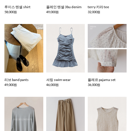
루이스 텐셀 shirt
플레인 텐셀 3bu denim
terry 카라 tee
58,000원
49,000원
32,000원
리브 band pants
셔링 swim wear
플레르 pajama set
49,000원
46,000원
36,000원