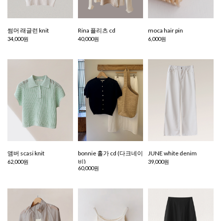
썸머 래글런 knit
Rina 플리츠 cd
moca hair pin
34,000원
40,000원
6,000원
앰버 scasi knit
bonnie 홀가 cd (다크네이
JUNE white denim
비)
62,000원
39,000원
60,000원