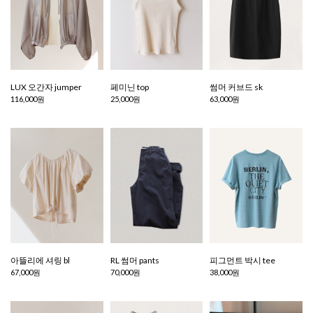
LUX 오간자 jumper
페미닌 top
썸머 커브드 sk
116,000원
25,000원
63,000원
아뜰리에 셔링 bl
RL 썸머 pants
피그먼트 박시 tee
67,000원
70,000원
38,000원