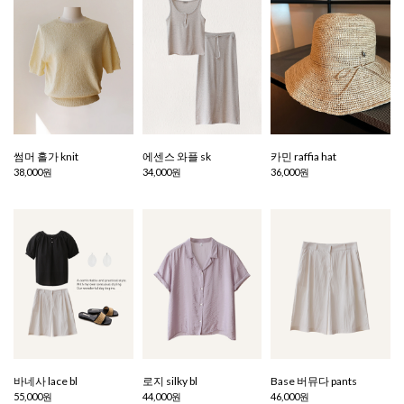
썸머 홀가 knit
에센스 와플 sk
카민 raffia hat
38,000원
34,000원
36,000원
바네사 lace bl
로지 silky bl
Base 버뮤다 pants
55,000원
44,000원
46,000원