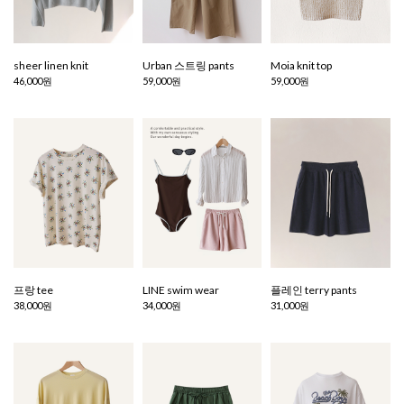
sheer linen knit
Urban 스트링 pants
Moia knit top
46,000원
59,000원
59,000원
프랑 tee
LINE swim wear
플레인 terry pants
38,000원
34,000원
31,000원