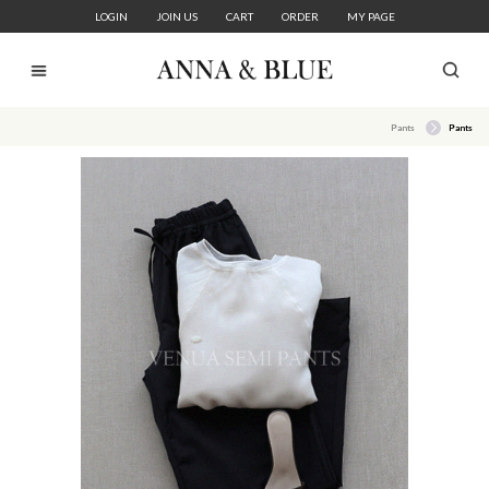
LOGIN
JOIN US
CART
ORDER
MY PAGE
Pants
Pants