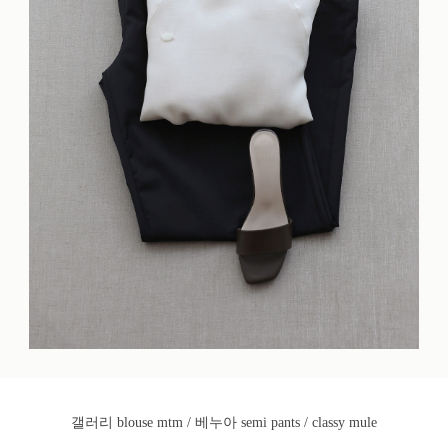
갤러리 blouse mtm / 베누아 semi pants / classy mule