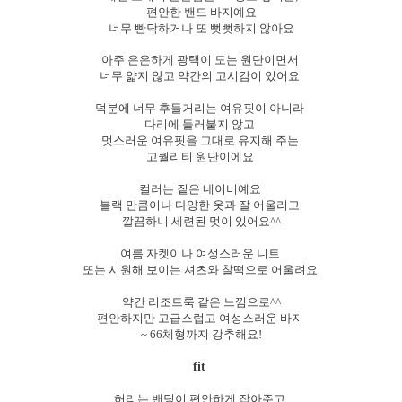
편안한 밴드 바지예요
너무 빤닥하거나 또 뻣뻣하지 않아요
아주 은은하게 광택이 도는 원단이면서
너무 얇지 않고 약간의 고시감이 있어요
덕분에 너무 후들거리는 여유핏이 아니라
다리에 들러붙지 않고
멋스러운 여유핏을 그대로 유지해 주는
고퀄리티 원단이에요
컬러는 짙은 네이비예요
블랙 만큼이나 다양한 옷과 잘 어울리고
깔끔하니 세련된 멋이 있어요^^
여름 자켓이나 여성스러운 니트
또는 시원해 보이는 셔츠와 찰떡으로 어울려요
약간 리조트룩 같은 느낌으로^^
편안하지만 고급스럽고 여성스러운 바지
~ 66체형까지 강추해요!
fit
허리는 밴딩이 편안하게 잡아주고