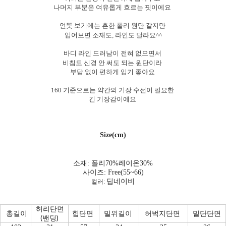
나머지 부분은 여유롭게 흐르는 핏이에요
언뜻 보기에는 흔한 폴리 원단 같지만
입어보면 소재도, 라인도 달라요^^
바디 라인 드러남이 전혀 없으면서
비침도 신경 안 써도 되는 원단이라
부담 없이 편하게 입기 좋아요
160 기준으로는 약간의 기장 수선이 필요한
긴 기장감이에요
Size(cm)
소재: 폴리70
%레이온30%
사이즈: Free(55~66)
딥네이비
컬러:
허리단면
총길이
힙단면
밑위길이
허벅지단면
밑단단면
(밴딩)