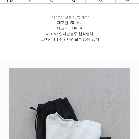
102
31
57
34
35
26
세탁법: 찬물 단독 세탁
제조일: 2026.05
제조국: KOREA
제조사: 안나앤블루 협력업체
고객센터: (주)안나앤블루 1544-9574