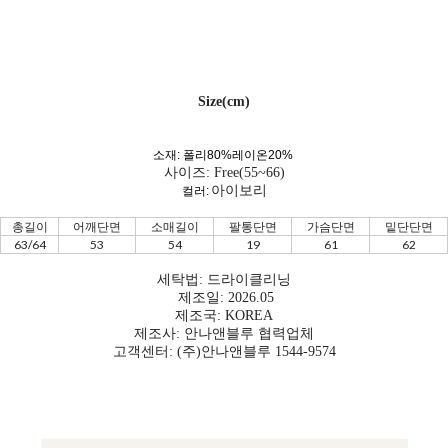
Size(cm)
소재: 폴리80%레이온20%
사이즈: Free(55~66)
아이보리
컬러:
총길이
어깨단면
소매길이
팔통단면
가슴단면
밑단단면
63/64
53
54
19
61
62
세탁법: 드라이클리닝
제조일: 2026.05
제조국: KOREA
제조사: 안나앤블루 협력업체
고객센터: (주)안나앤블루 1544-9574