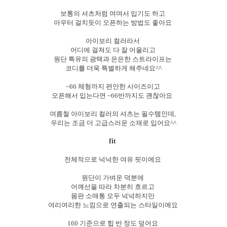
보통의 셔츠처럼 여며서 입기도 하고
아우터 걸치듯이 오픈하는 방법도 좋아요
아이보리 컬러라서
어디에 걸쳐도 다 잘 어울리고
원단 특유의 광택과 은은한 스트라이프는
코디를 더욱 특별하게 해주네요^^
~66 체형까지 편안한 사이즈이고
오픈해서 입는다면 ~66반까지도 괜찮아요
여름철 아이보리 컬러의 셔츠는 필수템인데,
우리는 조금 더 고급스러운 소재로 입어요^^
fit
전체적으로 넉넉한 여유 핏이에요
원단이 가벼운 덕분에
어깨선을 따라 차분히 흐르고
몸판 소매통 모두 넉넉하지만
여리여리한 느낌으로 연출되는 스타일이에요
160 기준으로 힙 반 정도 덮어요