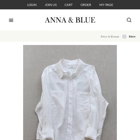
LOGIN
JOIN US
CART
ORDER
MY PAGE
Shirt & Blouse
Shirt