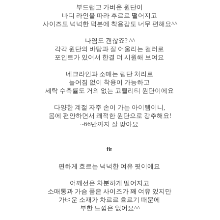
부드럽고 가벼운 원단이
바디 라인을 따라 후르르 떨어지고
사이즈도 넉넉한 덕분에 착용감도 너무 편해요^^
나염도 괜찮죠? ^^
각각 원단의 바탕과 잘 어울리는 컬러로
포인트가 있어서 한결 더 시원해 보여요
네크라인과 소매는 립단 처리로
늘어짐 없이 착용이 가능하고
세탁 수축률도 거의 없는 고퀄리티 원단이에요
다양한 계절 자주 손이 가는 아이템이니,
몸에 편안하면서 쾌적한 원단으로 강추해요!
~66반까지 잘 맞아요
fit
편하게 흐르는 넉넉한 여유 핏이에요
어깨선은 차분하게 떨어지고
소매통과 가슴 품은 사이즈가 꽤 여유 있지만
가벼운 소재가 차르르 흐르기 때문에
부한 느낌은 없어요^^