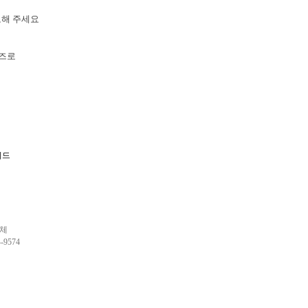
고해 주세요
슈즈로
이드
업체
9574