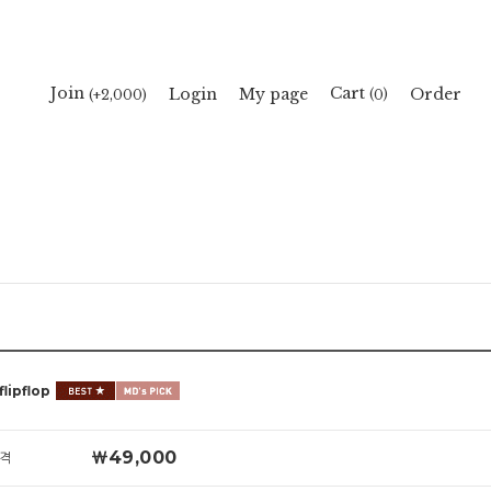
Cart
Join
Login
My page
Order
(
)
(+2,000)
0
lipflop
￦49,000
격