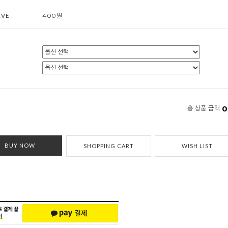
RVE
400원
0
총 상품 금액
BUY NOW
SHOPPING CART
WISH LIST