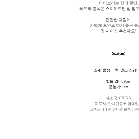
아이보리는 합피 원단,
레드와 블랙은 스웨이드인 점 참
편안한 차림에
가볍게 포인트 하기 좋은 
정 사이즈 추천해요!
Size(cm)
소재: 합성 피혁, 인조 스웨
발볼 넓이: 9cm
굽높이: 1cm
제조국: CHINA
제조사: 안나앤블루 협력
고객센터: (주)안나앤블루 1544-