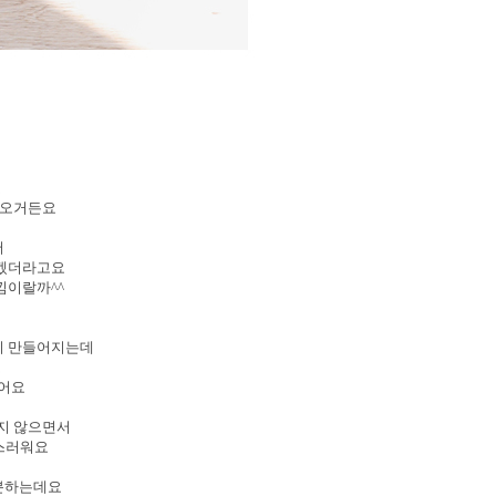
로
나오거든요
서
알겠더라고요
낌이랄까^^
많이 만들어지는데
고
랐어요
하지 않으면서
급스러워요
구분하는데요