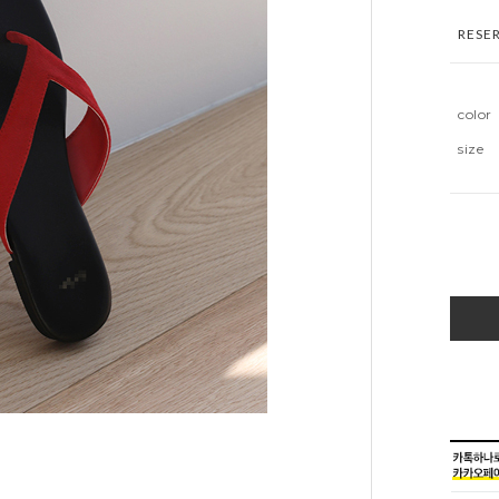
RESE
color
size