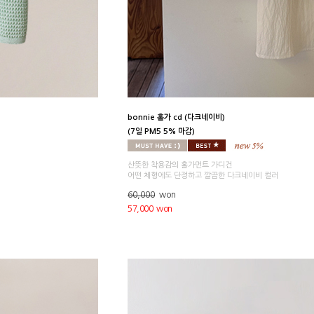
bonnie 홀가 cd (다크네이비)
(7일 PM5 5% 마감)
산뜻한 착용감의 홀가먼트 가디건
어떤 체형에도 단정하고 깔끔한 다크네이비 컬러
60,000
won
57,000 won