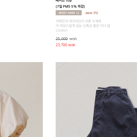
페미닌 top
(7일 PM5 5% 마감)
어깨끈과 네크라인이 쉬폰 소재로
더 여성스럽게 입는 신축성 좋은 이너 탑
(2color)
25,000
won
23,700 won