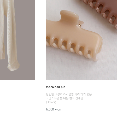
moca hair pin
탄탄한 고정력으로 올림 머리 하기 좋은
고급스러운 톤 다운 컬러 집게핀
(3color)
6,000 won