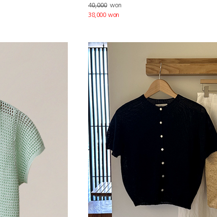
40,000
won
38,000 won