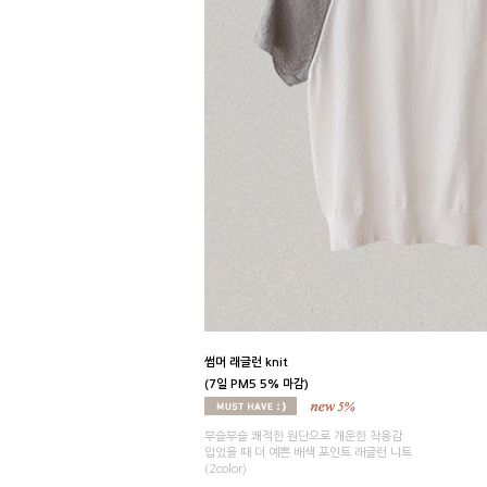
썸머 래글런 knit
(7일 PM5 5% 마감)
부슬부슬 쾌적한 원단으로 개운한 착용감
입었을 때 더 예쁜 배색 포인트 래글런 니트
(2color)