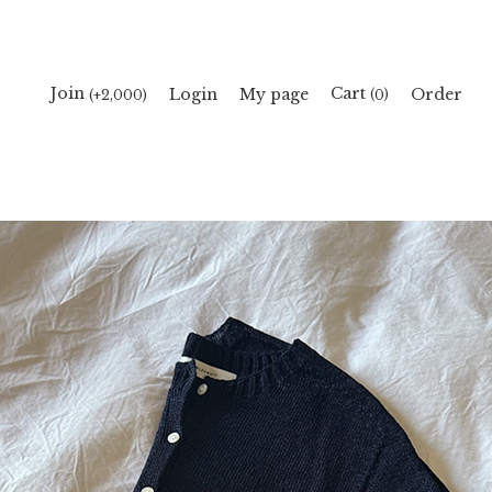
Cart
Join
Login
My page
Order
(
)
(+2,000)
0