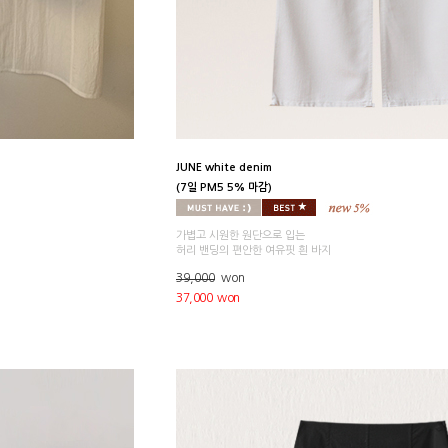
JUNE white denim
(7일 PM5 5% 마감)
가볍고 시원한 원단으로 입는
허리 밴딩의 편안한 여유핏 흰 바지
39,000
won
37,000 won