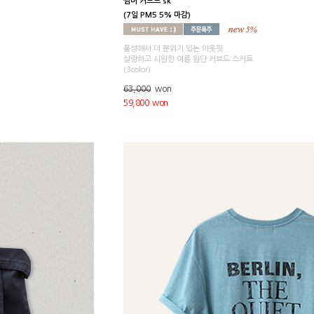
썸머 커브드 sk
(7일 PM5 5% 마감)
풍성해서 더 분위기 있는 아웃핏
살랑하고 시원한 여름 원단 커브드 스커트
(3color)
63,000
won
59,800 won