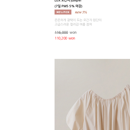
LUX 오간자 jumper
(7일 PM5 5% 마감)
은은하게 광택이 도는 오간자 원단의
고급스러운 컬러감 여름 점퍼
116,000
won
110,200 won