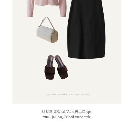
브리즈 롤링 cd / Athe 커브드 ops
mini 레더 bag / Mood suede mule