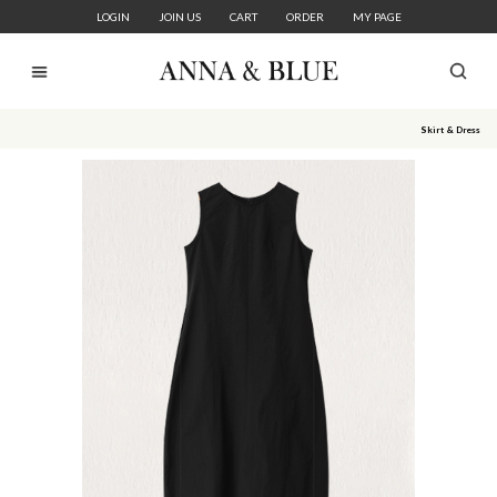
LOGIN
JOIN US
CART
ORDER
MY PAGE
Skirt & Dress