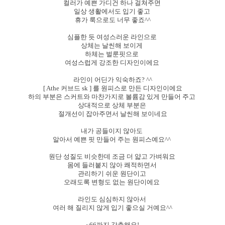
컬러가 예쁜 가디건 하나 걸쳐주면
일상 생활에서도 입기 좋고
휴가 룩으로도 너무 좋죠^^
심플한 듯 여성스러운 라인으로
상체는 날씬해 보이게
하체는 벌룬핏으로
여성스럽게 강조한 디자인이에요
라인이 어딘가 익숙하죠? ^^
[ Athe 커브드 sk ] 를 원피스로 만든 디자인이에요
하의 부분은 스커트와 마찬가지로 볼륨감 있게 만들어 주고
상대적으로 상체 부분은
절개선이 잡아주면서 날씬해 보이네요
내가 공들이지 않아도
알아서 예쁜 핏 만들어 주는 원피스예요^^
원단 성질도 비슷한데 조금 더 얇고 가벼워요
몸에 들러붙지 않아 쾌적하면서
관리하기 쉬운 원단이고
오래도록 변형도 없는 원단이에요
라인도 심심하지 않아서
여러 해 질리지 않게 입기 좋으실 거예요^^
~66까지 강추해요!