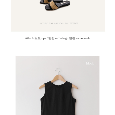
Athe 커브드 ops / 헬렌 raffia bag / 헬렌 nature mule