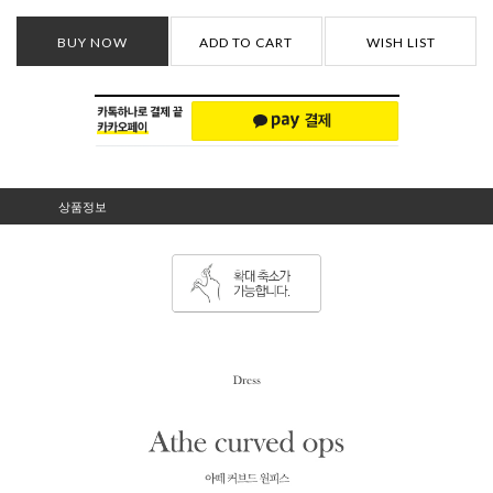
BUY NOW
ADD TO CART
WISH LIST
상품정보