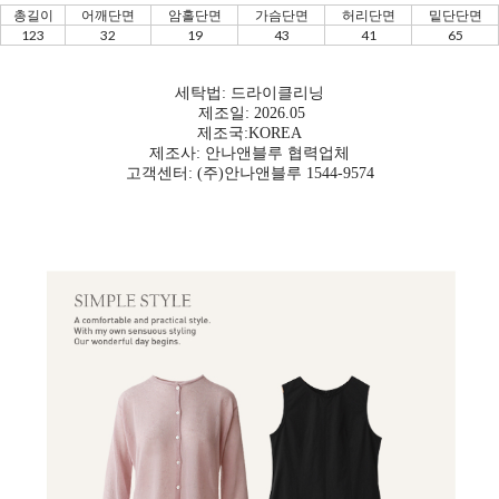
총길이
어깨단면
암홀단면
가슴단면
허리단면
밑단단면
123
32
19
43
41
65
세탁법: 드라이클리닝
제조일: 2026.05
제조국:KOREA
제조사: 안나앤블루 협력업체
고객센터: (주)안나앤블루 1544-9574