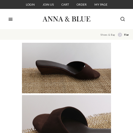
LOGIN
JOIN US
CART
ORDER
MY PAGE
Shoes & Bag
Flat