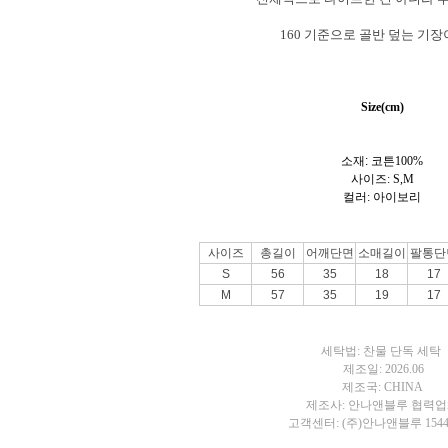
160 기준으로 골반 덮는 기
Size(cm)
소재:
코튼100%
사이즈: S,M
컬러: 아이보리
사이즈
총길이
어깨단면
소매길이
팔통단
S
56
35
18
17
M
57
35
19
17
세탁법: 찬물 단독 세탁
제조일: 2026.06
제조국: CHINA
제조사: 안나앤블루 협력
고객센터: (주)안나앤블루 1544-