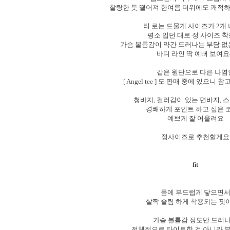
찰랑한 듯 떨어져 한여름 더위에도 쾌적하
티 로는 드물게 사이즈가 2개
평소 입던 대로 정 사이즈 착
가슴 볼륨감이 약간 드러나는 부담 
바디 라인 딱 예뻐 보여요
같은 원단으로 다른 나
[ Angel tee ] 도 판매 중에 있으
청바지, 컬러감이 있는 면바지, 
경쾌하게 포인트 하고 싶은 
예쁘게 잘 어울려요
정사이즈로 추천할게요
fit
몸에 부드럽게 닿으면
살짝 슬림 하게 착용되는 핏
가슴 볼륨감 정도만 드러
전체적으로 타이트한 건 아니라 