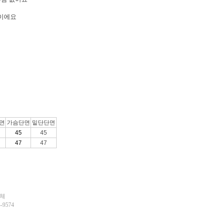
장이에요
면
가슴단면
밑단단면
45
45
47
47
업체
9574