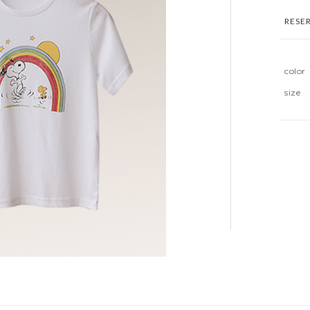
RESE
color
size