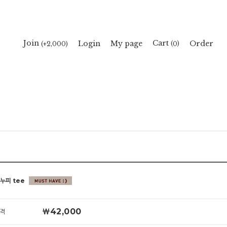
Cart
Join
Login
My page
Order
(
)
(+2,000)
0
스누피 tee
￦42,000
격