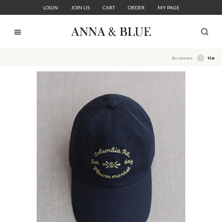
LOGIN
JOIN US
CART
ORDER
MY PAGE
Accessory
Hat