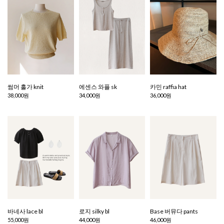
썸머 홀가 knit
에센스 와플 sk
카민 raffia hat
38,000원
34,000원
36,000원
바네사 lace bl
로지 silky bl
Base 버뮤다 pants
55,000원
44,000원
46,000원