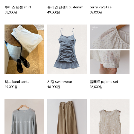
루이스 텐셀 shirt
플레인 텐셀 3bu denim
terry 카라 tee
58,000원
49,000원
32,000원
리브 band pants
셔링 swim wear
플레르 pajama set
49,000원
46,000원
36,000원