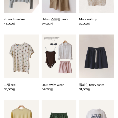
sheer linen knit
Urban 스트링 pants
Moia knit top
46,000원
59,000원
59,000원
프랑 tee
LINE swim wear
플레인 terry pants
38,000원
34,000원
31,000원