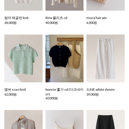
썸머 래글런 knit
Rina 플리츠 cd
moca hair pin
34,000원
40,000원
6,000원
앰버 scasi knit
bonnie 홀가 cd (다크네이
JUNE white denim
비)
62,000원
39,000원
60,000원