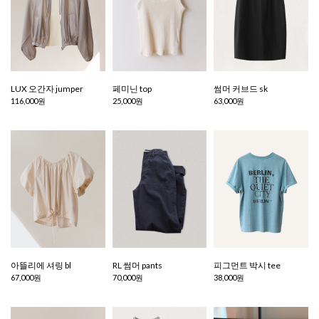
LUX 오간자 jumper
페미닌 top
썸머 커브드 sk
116,000원
25,000원
63,000원
아뜰리에 셔링 bl
RL 썸머 pants
피그먼트 박시 tee
67,000원
70,000원
38,000원