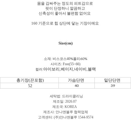
몸을 감싸주는 정도의 피트감으로
핏이 단정하니 깔끔하고
신축성이 좋아서 불편함 없어요
160 기준으로 힙 상단에 닿는 기장이에요
Size(cm)
%폴리60%
소재: 비스코스40
사이즈: Free(55~66)
아이보리,베이지,네이비,블랙
컬러:
총기장(끈포함)
가슴단면
밑단단면
40
39
52
세탁법: 드라이클리닝
제조일: 2026.07
제조국: KOREA
제조사: 안나앤블루 협력업체
고객센터: (주)안나앤블루 1544-9574