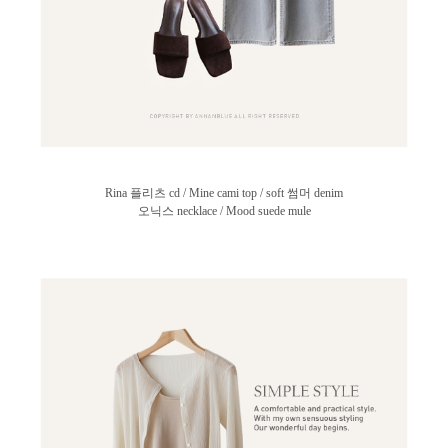
Rina 플리츠 cd / Mine cami top / soft 썸머 denim
오닉스 necklace / Mood suede mule