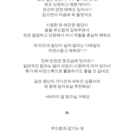
핏도 단정하고 예쁜 데다가
은근히 반전 매력도 있어서^^
입으면서 마음에 쏙 들었어요
시원한 듯 매끈한 원단이
몸을 부드럽게 감싸주면서
핏은 깔끔하고 단정해서 이너 역할을 충실히 해줘요
넥 라인과 밑단이 살작 말리는 디테일도
자연스럽고 예쁘죠? ^^
진짜 반전은 뒷모습에 있어요^^
일반적인 탑과는 달리 파임이 시원하게 되어 있어서
휴가 때 바캉스룩으로 활용하기도 좋을 것 같네요
같은 원단의 가디건과 세트인 상품이라
꼭 함께 입어보실 추천해요!
~66까지 잘 맞으실 거예요
fit
부드럽게 감기는 핏