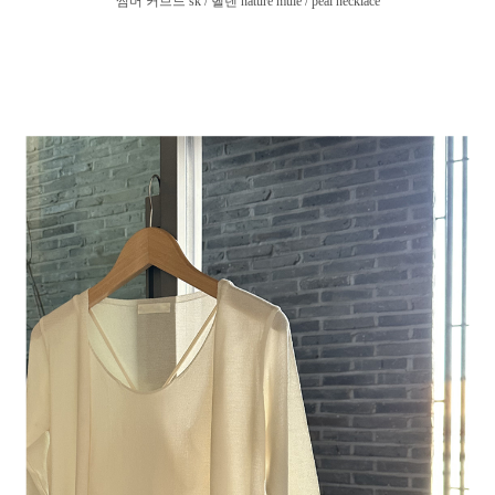
썸머 커브드 sk / 헬렌 nature mule / peal necklace