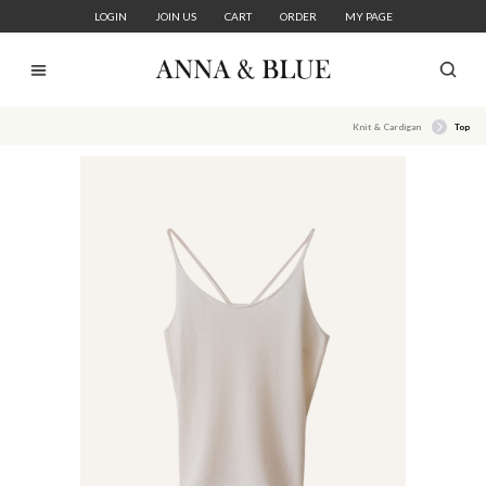
LOGIN
JOIN US
CART
ORDER
MY PAGE
Knit & Cardigan
Top