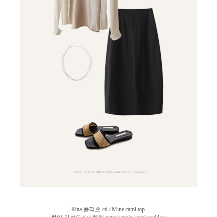
Rina 플리츠 cd / Mine cami top