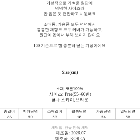
기본적으로 가벼운 원단에
넉넉한 사이즈라
안 입은 듯 편안하고 시원해요
소매통, 가슴품 모두 넉넉해서
통통한 체형도 모두 커버가 가능하고,
원단이 얇아서 부해 보이지 않아요
160 기준으로 힙 충분히 덮는 기장이에요
Size(cm)
소재: 코튼100%
사이즈: Free(55~66반)
스카이,브라운
컬러:
총길이
어깨단면
소매길이
팔통단면
가슴단면
밑단단면
68
50
59
18
54
58
세탁법: 찬물 단독 세탁
제조일: 2026.07
제조국: KOREA