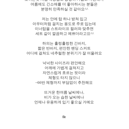
여름에도 긴소매를 더 좋아하시는 분들은
분명히 만족하실 것 같아요^^
저는 안에 탑 하나 받쳐 입고
아우터처럼 걸치는 용도로 주로 입는데
이너탑을 스트라이프 컬러와 맞추면
세트 같이 깔끔하고 예쁘더라고요^^
하의는 훌렁훌렁한 긴바지,
짧은 반바지, 편안한 밴딩 스커트
어디에 걸쳐도 네추럴한 분위기가 잘 어울려요
넉넉한 사이즈라 편안해요
어깨에 가볍게 걸쳐지고
자연스럽게 흐르는 핏이라
체형도 타지 않으니
~66반 체형까지 부담없이 추천해요
뜨거운 한여름 날씨에나,
비가 오는 습한 날씨에나
언제나 유용하게 입기 좋으실 거예요
fit