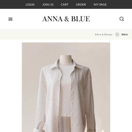
LOGIN
JOIN US
CART
ORDER
MY PAGE
Shirt & Blouse
Shirt