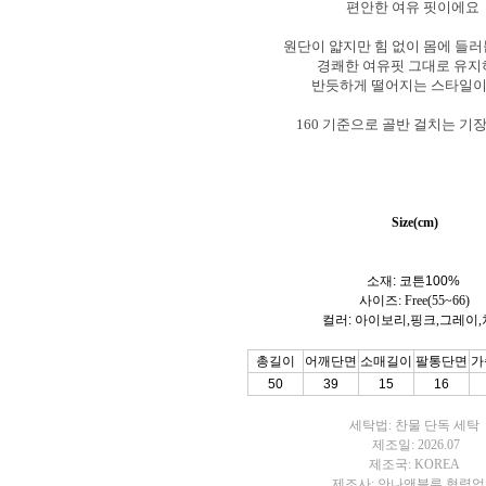
편안한 여유 핏이에요
원단이 얇지만 힘 없이 몸에 들
경쾌한 여유핏 그대로 유
반듯하게 떨어지는 스타일
160 기준으로 골반 걸치는 
Size(cm)
소재: 코튼100%
사이즈: Free(55~66)
컬러:
아이보리,핑크,그레이,
총길이
어깨단면
소매길이
팔통단면
가
50
39
15
16
세탁법: 찬물 단독 세탁
제조일: 2026.07
제조국: KOREA
제조사: 안나앤블루 협력