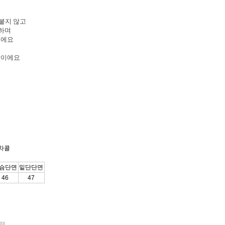
러붙지 않고
지하며
이에요
기장이에요
차콜
슴단면
밑단단면
46
47
업체