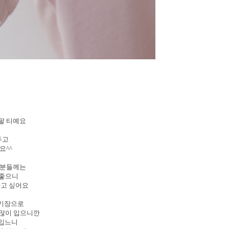
팔 티예요
두고
요^^
 분들께는
 좋으니
하고 싶어요
는 기장으로
 많이 입으니깐
 입느니