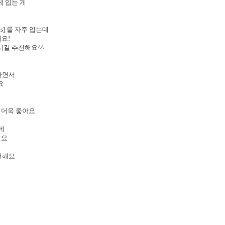
게 입는 게
nts] 를 자주 입는데
요!
시길 추천해요^^
하면서
요
 더욱 좋아요
인데
어요
천해요