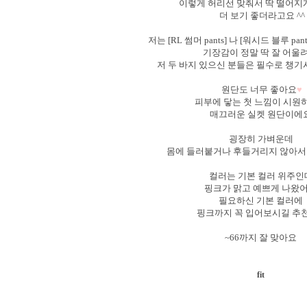
이렇게 허리선 맞춰서 딱 떨어지
더 보기 좋더라고요 ^^
저는 [RL 썸머 pants] 나 [워시드 블루 pa
기장감이 정말 딱 잘 어울려
저 두 바지 있으신 분들은 필수로 챙기
원단도 너무 좋아요
♥
피부에 닿는 첫 느낌이 시원
매끄러운 실켓 원단이에
굉장히 가벼운데
몸에 들러붙거나 후들거리지 않아서
컬러는 기본 컬러 위주
핑크가 맑고 예쁘게 나왔
필요하신 기본 컬러에
핑크까지 꼭 입어보시길 추
~66까지 잘 맞아요
fit