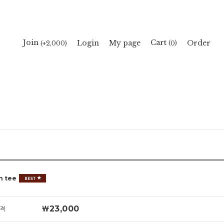
Cart
Join
Login
My page
Order
(
)
(+2,000)
0
h tee
￦23,000
격