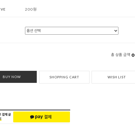
RVE
200원
0
총 상품 금액
BUY NOW
SHOPPING CART
WISH LIST