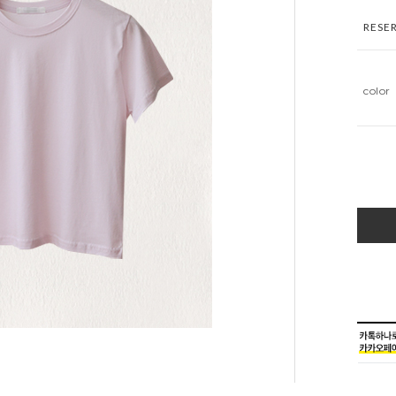
RESE
color