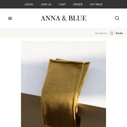
LOGIN
JOIN US
CART
ORDER
MY PAGE
Accessory
Socks