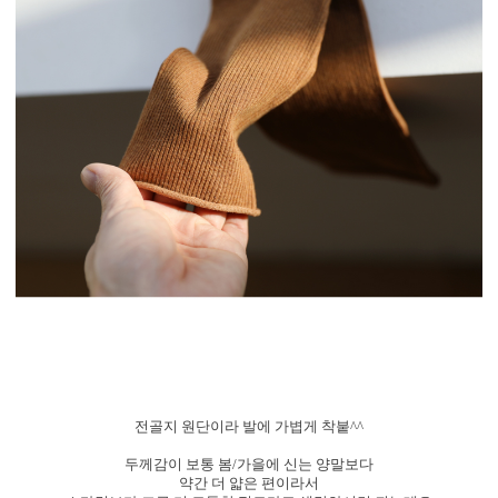
전골지 원단이라 발에 가볍게 착붙^^
두께감이 보통 봄/가을에 신는 양말보다
약간 더 얇은 편이라서