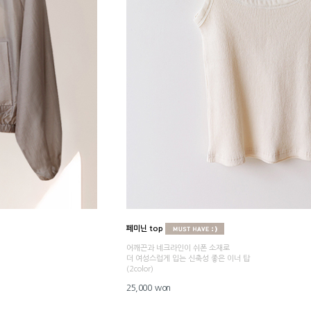
페미닌 top
어깨끈과 네크라인이 쉬폰 소재로
더 여성스럽게 입는 신축성 좋은 이너 탑
(2color)
25,000 won