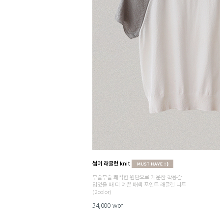
썸머 래글런 knit
부슬부슬 쾌적한 원단으로 개운한 착용감
입었을 때 더 예쁜 배색 포인트 래글런 니트
(2color)
34,000 won