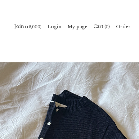
Cart
Join
Login
My page
Order
(
)
(+2,000)
0