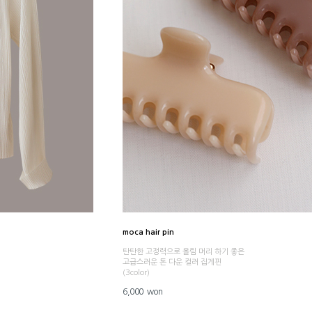
moca hair pin
탄탄한 고정력으로 올림 머리 하기 좋은
고급스러운 톤 다운 컬러 집게핀
(3color)
6,000 won