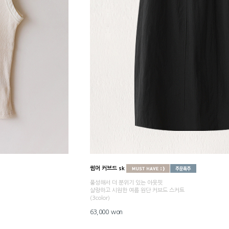
썸머 커브드 sk
풍성해서 더 분위기 있는 아웃핏
살랑하고 시원한 여름 원단 커브드 스커트
(3color)
63,000 won