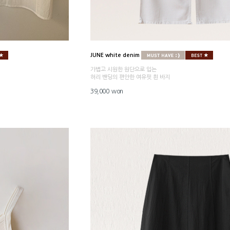
JUNE white denim
가볍고 시원한 원단으로 입는
허리 밴딩의 편안한 여유핏 흰 바지
39,000 won