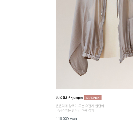
LUX 오간자 jumper
은은하게 광택이 도는 오간자 원단의
고급스러운 컬러감 여름 점퍼
116,000 won