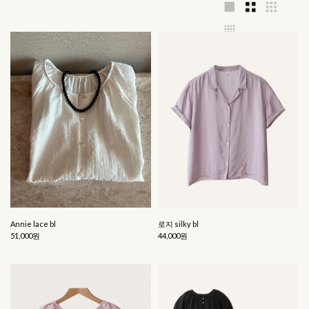
Annie lace bl
로지 silky bl
51,000원
44,000원