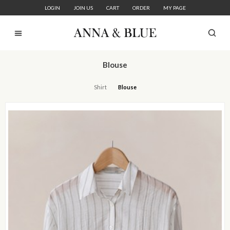
LOGIN
JOIN US
CART
ORDER
MY PAGE
Blouse
Shirt
Blouse